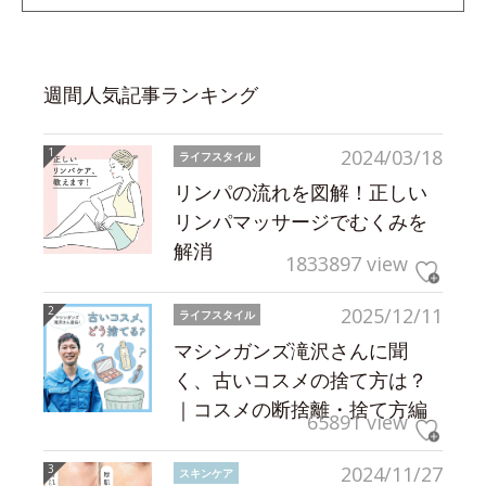
週間人気記事ランキング
2024/03/18
ライフスタイル
リンパの流れを図解！正しい
リンパマッサージでむくみを
解消
1833897 view
2025/12/11
ライフスタイル
マシンガンズ滝沢さんに聞
く、古いコスメの捨て方は？
｜コスメの断捨離・捨て方編
65891 view
2024/11/27
スキンケア