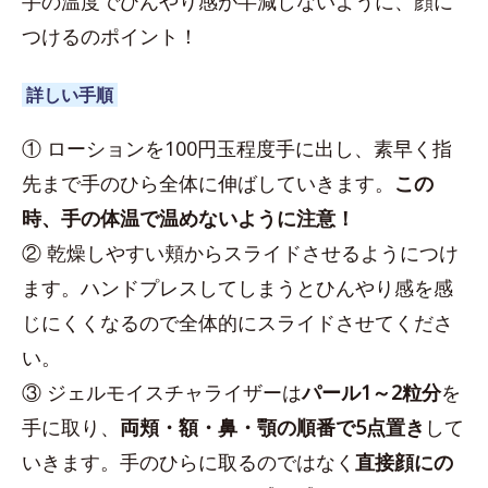
手の温度でひんやり感が半減しないように、顔に
つけるのポイント！
詳しい手順
① ローションを100円玉程度手に出し、素早く指
先まで手のひら全体に伸ばしていきます。
この
時、手の体温で温めないように注意！
② 乾燥しやすい頬からスライドさせるようにつけ
ます。ハンドプレスしてしまうとひんやり感を感
じにくくなるので全体的にスライドさせてくださ
い。
③ ジェルモイスチャライザーは
パール1～2粒分
を
手に取り、
両頬・額・鼻・顎の順番で5点置き
して
いきます。手のひらに取るのではなく
直接顔にの