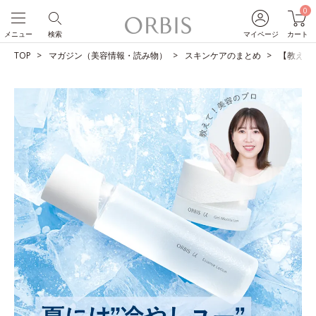
0
メニュー
検索
マイページ
カート
TOP
マガジン（美容情報・読み物）
スキンケアのまとめ
【教えて