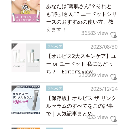
あなたは“薄肌さん”？それと
も“厚肌さん”？ユードットシリ
ーズのおすすめの使い方、教
えます！
36583 view
2023/08/30
スキンケア
【オルビス2大スキンケア】ユ
ー or ユードット 私にはどっ
ち？｜Editor’s view
226609 view
2025/12/24
スキンケア
【保存版】オルビス ザ リンク
ルセラムのすべてをこの記事
で｜人気記事まとめ
1033 view