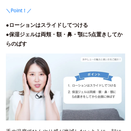
＼Point！／
●ローションはスライドしてつける
●保湿ジェルは両頬・額・鼻・顎に5点置きしてか
らのばす