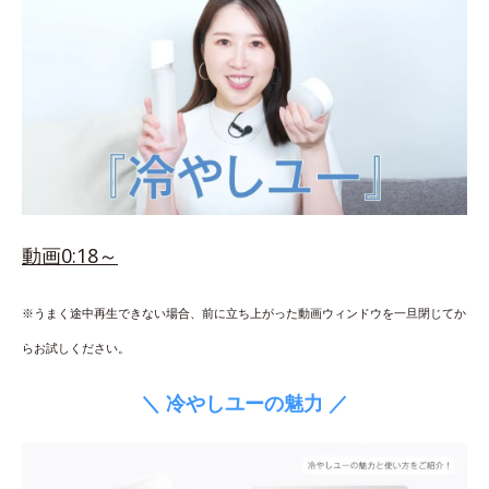
動画0:18～
※うまく途中再生できない場合、前に立ち上がった動画ウィンドウを一旦閉じてか
らお試しください。
＼ 冷やしユーの魅力 ／