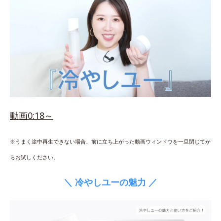
動画0:18～
※うまく途中再生できない場合、前に立ち上がった動画ウィンドウを一旦閉じてか
らお試しください。
＼ 冷やしユーの魅力 ／