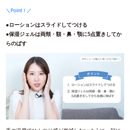
＼Point！／
●ローションはスライドしてつける
●保湿ジェルは両頬・額・鼻・顎に5点置きしてか
らのばす