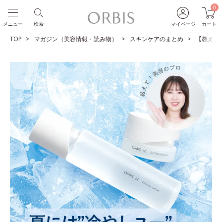
0
メニュー
検索
マイページ
カート
TOP
マガジン（美容情報・読み物）
スキンケアのまとめ
【教えて