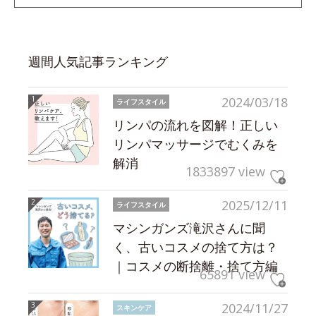
週間人気記事ランキング
2024/03/18
ライフスタイル
リンパの流れを図解！正しい
リンパマッサージでむくみを
解消
1833897 view
2025/12/11
ライフスタイル
マシンガンズ滝沢さんに聞
く、古いコスメの捨て方は？
｜コスメの断捨離・捨て方編
65891 view
2024/11/27
スキンケア