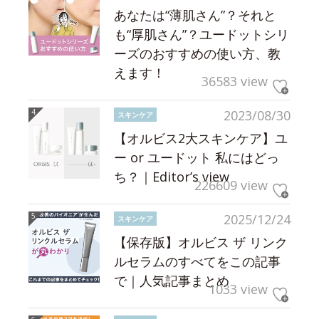
あなたは“薄肌さん”？それと
も“厚肌さん”？ユードットシリ
ーズのおすすめの使い方、教
えます！
36583 view
2023/08/30
スキンケア
【オルビス2大スキンケア】ユ
ー or ユードット 私にはどっ
ち？｜Editor’s view
226609 view
2025/12/24
スキンケア
【保存版】オルビス ザ リンク
ルセラムのすべてをこの記事
で｜人気記事まとめ
1033 view