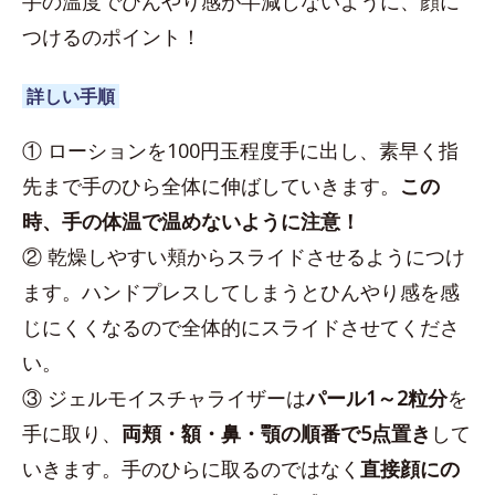
手の温度でひんやり感が半減しないように、顔に
つけるのポイント！
詳しい手順
① ローションを100円玉程度手に出し、素早く指
先まで手のひら全体に伸ばしていきます。
この
時、手の体温で温めないように注意！
② 乾燥しやすい頬からスライドさせるようにつけ
ます。ハンドプレスしてしまうとひんやり感を感
じにくくなるので全体的にスライドさせてくださ
い。
③ ジェルモイスチャライザーは
パール1～2粒分
を
手に取り、
両頬・額・鼻・顎の順番で5点置き
して
いきます。手のひらに取るのではなく
直接顔にの