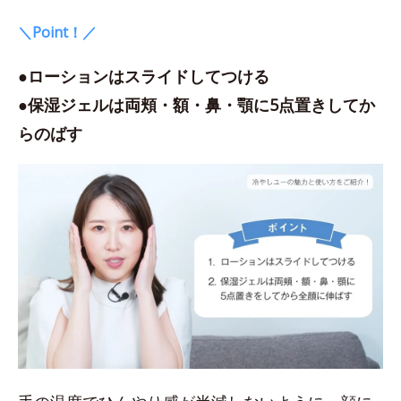
＼Point！／
●ローションはスライドしてつける
●保湿ジェルは両頬・額・鼻・顎に5点置きしてか
らのばす