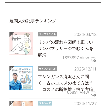
週間人気記事ランキング
2024/03/18
ライフスタイル
リンパの流れを図解！正しい
リンパマッサージでむくみを
解消
1833897 view
2025/12/11
ライフスタイル
マシンガンズ滝沢さんに聞
く、古いコスメの捨て方は？
｜コスメの断捨離・捨て方編
65891 view
2024/11/27
スキンケア