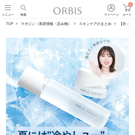
0
メニュー
検索
マイページ
カート
TOP
マガジン（美容情報・読み物）
スキンケアのまとめ
【教えて