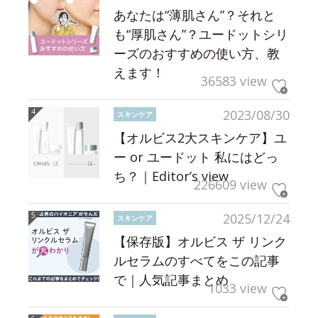
あなたは“薄肌さん”？それと
も“厚肌さん”？ユードットシリ
ーズのおすすめの使い方、教
えます！
36583 view
2023/08/30
スキンケア
【オルビス2大スキンケア】ユ
ー or ユードット 私にはどっ
ち？｜Editor’s view
226609 view
2025/12/24
スキンケア
【保存版】オルビス ザ リンク
ルセラムのすべてをこの記事
で｜人気記事まとめ
1033 view