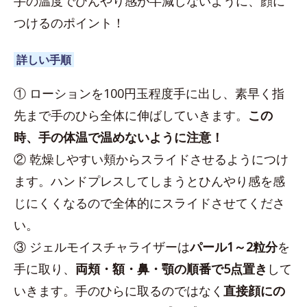
手の温度でひんやり感が半減しないように、顔に
つけるのポイント！
詳しい手順
① ローションを100円玉程度手に出し、素早く指
先まで手のひら全体に伸ばしていきます。
この
時、手の体温で温めないように注意！
② 乾燥しやすい頬からスライドさせるようにつけ
ます。ハンドプレスしてしまうとひんやり感を感
じにくくなるので全体的にスライドさせてくださ
い。
③ ジェルモイスチャライザーは
パール1～2粒分
を
手に取り、
両頬・額・鼻・顎の順番で5点置き
して
いきます。手のひらに取るのではなく
直接顔にの