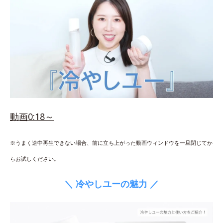
動画0:18～
※うまく途中再生できない場合、前に立ち上がった動画ウィンドウを一旦閉じてか
らお試しください。
＼ 冷やしユーの魅力 ／