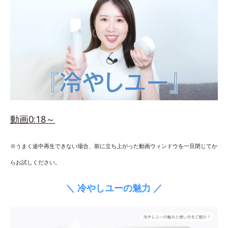
動画0:18～
※うまく途中再生できない場合、前に立ち上がった動画ウィンドウを一旦閉じてか
らお試しください。
＼ 冷やしユーの魅力 ／