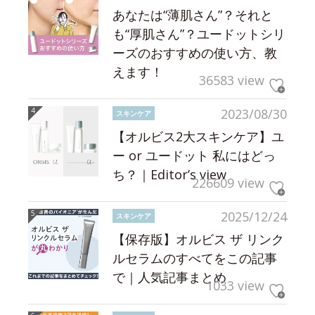
あなたは“薄肌さん”？それと
も“厚肌さん”？ユードットシリ
ーズのおすすめの使い方、教
えます！
36583 view
2023/08/30
スキンケア
【オルビス2大スキンケア】ユ
ー or ユードット 私にはどっ
ち？｜Editor’s view
226609 view
2025/12/24
スキンケア
【保存版】オルビス ザ リンク
ルセラムのすべてをこの記事
で｜人気記事まとめ
1033 view