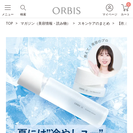
0
メニュー
検索
マイページ
カート
TOP
マガジン（美容情報・読み物）
スキンケアのまとめ
【教えて