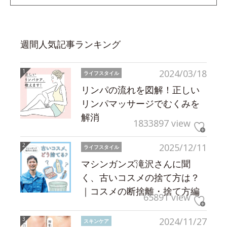
週間人気記事ランキング
2024/03/18
ライフスタイル
リンパの流れを図解！正しい
リンパマッサージでむくみを
解消
1833897 view
2025/12/11
ライフスタイル
マシンガンズ滝沢さんに聞
く、古いコスメの捨て方は？
｜コスメの断捨離・捨て方編
65891 view
2024/11/27
スキンケア