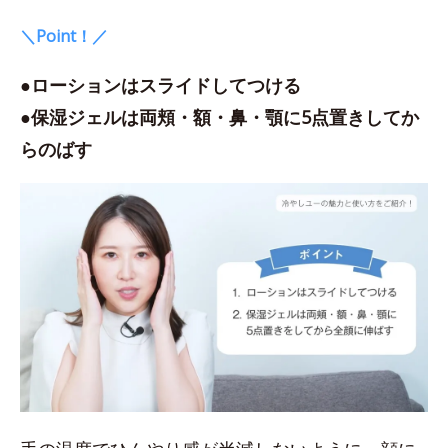
＼Point！／
●ローションはスライドしてつける
●保湿ジェルは両頬・額・鼻・顎に5点置きしてか
らのばす