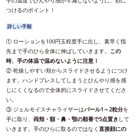
手の温度でひんやり感が半減しないように、顔に
つけるのポイント！
詳しい手順
① ローションを100円玉程度手に出し、素早く指
先まで手のひら全体に伸ばしていきます。
この
時、手の体温で温めないように注意！
② 乾燥しやすい頬からスライドさせるようにつけ
ます。ハンドプレスしてしまうとひんやり感を感
じにくくなるので全体的にスライドさせてくださ
い。
③ ジェルモイスチャライザーは
パール1～2粒分
を
手に取り、
両頬・額・鼻・顎の順番で5点置き
して
いきます。手のひらに取るのではなく
直接顔にの