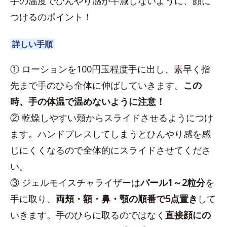
手の温度でひんやり感が半減しないように、顔に
つけるのポイント！
詳しい手順
① ローションを100円玉程度手に出し、素早く指
先まで手のひら全体に伸ばしていきます。
この
時、手の体温で温めないように注意！
② 乾燥しやすい頬からスライドさせるようにつけ
ます。ハンドプレスしてしまうとひんやり感を感
じにくくなるので全体的にスライドさせてくださ
い。
③ ジェルモイスチャライザーは
パール1～2粒分
を
手に取り、
両頬・額・鼻・顎の順番で5点置き
して
いきます。手のひらに取るのではなく
直接顔にの