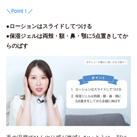
＼Point！／
●ローションはスライドしてつける
●保湿ジェルは両頬・額・鼻・顎に5点置きしてか
らのばす