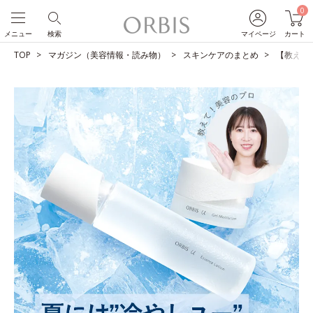
0
メニュー
検索
マイページ
カート
TOP
マガジン（美容情報・読み物）
スキンケアのまとめ
【教えて