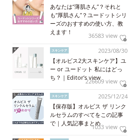
あなたは“薄肌さん”？それと
も“厚肌さん”？ユードットシリ
ーズのおすすめの使い方、教
えます！
36583 view
2023/08/30
スキンケア
【オルビス2大スキンケア】ユ
ー or ユードット 私にはどっ
ち？｜Editor’s view
226609 view
2025/12/24
スキンケア
【保存版】オルビス ザ リンク
ルセラムのすべてをこの記事
で｜人気記事まとめ
1033 view