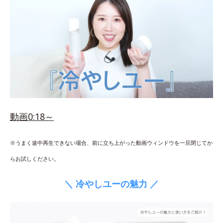
動画0:18～
※うまく途中再生できない場合、前に立ち上がった動画ウィンドウを一旦閉じてか
らお試しください。
＼ 冷やしユーの魅力 ／