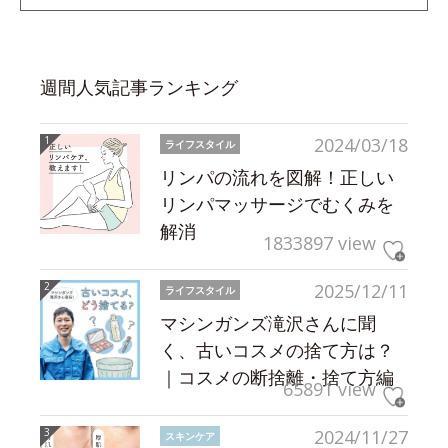
週間人気記事ランキング
2024/03/18
ライフスタイル
リンパの流れを図解！正しい
リンパマッサージでむくみを
解消
1833897 view
2025/12/11
ライフスタイル
マシンガンズ滝沢さんに聞
く、古いコスメの捨て方は？
｜コスメの断捨離・捨て方編
65891 view
2024/11/27
スキンケア