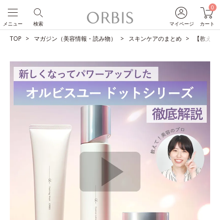
0
メニュー
検索
マイページ
カート
TOP
マガジン（美容情報・読み物）
スキンケアのまとめ
【教えて