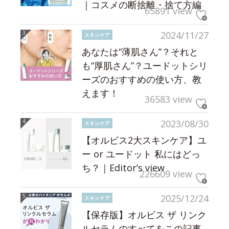
｜コスメの断捨離・捨て方編
65891 view
2024/11/27
スキンケア
あなたは“薄肌さん”？それと
も“厚肌さん”？ユードットシリ
ーズのおすすめの使い方、教
えます！
36583 view
2023/08/30
スキンケア
【オルビス2大スキンケア】ユ
ー or ユードット 私にはどっ
ち？｜Editor’s view
226609 view
2025/12/24
スキンケア
【保存版】オルビス ザ リンク
ルセラムのすべてをこの記事