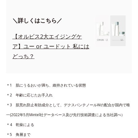
＼詳しくはこちら／
【オルビス2大エイジングケ
ア】ユー or ユードット 私には
どっち？
＊1 肌にうるおいが満ち、維持されている状態
＊2 年齢に応じたお手入れ
＊3 肌荒れ防止有効成分として、デクスパンテノールWの配合が国内で唯
一(2022年5月Mintel社データベース及び先行技術調査による当社調べ）
＊4 乾燥による
＊5 角層まで