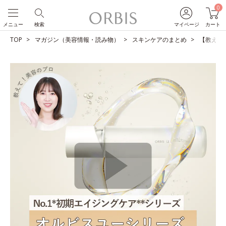
0
メニュー
検索
マイページ
カート
TOP
マガジン（美容情報・読み物）
スキンケアのまとめ
【教えて