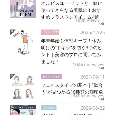
オルビスユー ドットと一緒に
使ってさらなる美肌に！おす
すめプラスワンアイテム4選
1828 view
2025/12/25
インナーケア
年末年始も体型キープ！休み
明けの“ドキッ”を防ぐ3つのヒ
ント｜美容のプロに聞いてみ
ました！
10467 view
2021/08/11
ポイントメイク
フェイスタイプの基本｜“似合
う”が見つかる16種類の顔印象
238957 view
2025/08/22
スキンケア