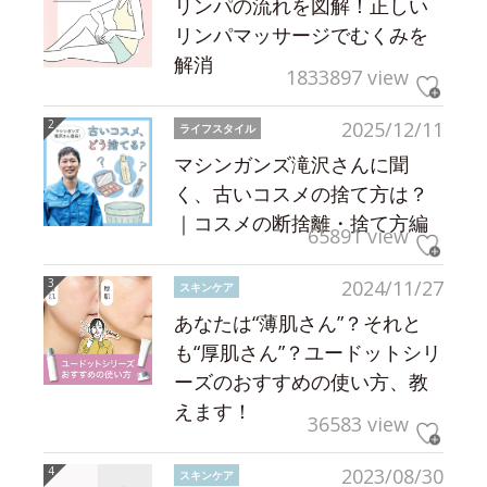
リンパの流れを図解！正しい
リンパマッサージでむくみを
解消
1833897 view
2025/12/11
ライフスタイル
マシンガンズ滝沢さんに聞
く、古いコスメの捨て方は？
｜コスメの断捨離・捨て方編
65891 view
2024/11/27
スキンケア
あなたは“薄肌さん”？それと
も“厚肌さん”？ユードットシリ
ーズのおすすめの使い方、教
えます！
36583 view
2023/08/30
スキンケア