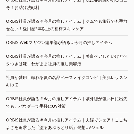
そ！お助け洗顔料
ORBIS社員が語る＃今月の推しアイテム｜ジムでも旅行でも手放
せない！愛用歴5年以上の相棒スキンケア
ORBIS Webマガジン編集部が語る＃今月の推しアイテム
ORBIS社員が語る＃今月の推しアイテム｜美白ケアしたいけどベ
タつきは嫌！わがまま社員の推し美容液
社員が愛用！頼れる夏の名品ベースメイクコンビ｜美肌レッスン
A to Z
ORBIS社員が語る＃今月の推しアイテム｜紫外線が強い日に出先
でも。パウダーで手軽にUV対策
ORBIS社員が語る＃今月の推しアイテム｜夫婦でシェア！ここち
よさを追求した「塗るあぶらとり紙」発想UVジェル