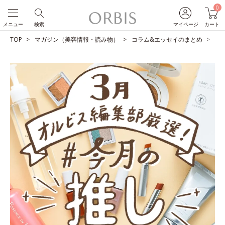
0
メニュー
検索
マイページ
カート
TOP
マガジン（美容情報・読み物）
コラム&エッセイのまとめ
O