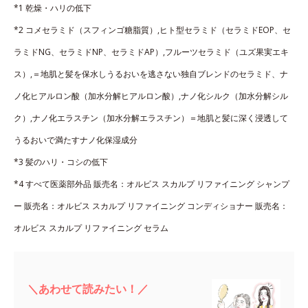
*1 乾燥・ハリの低下
*2 コメセラミド（スフィンゴ糖脂質）,ヒト型セラミド（セラミドEOP、セ
ラミドNG、セラミドNP、セラミドAP）,フルーツセラミド（ユズ果実エキ
ス）,＝地肌と髪を保水しうるおいを逃さない独自ブレンドのセラミド、ナ
ノ化ヒアルロン酸（加水分解ヒアルロン酸）,ナノ化シルク（加水分解シル
ク）,ナノ化エラスチン（加水分解エラスチン）＝地肌と髪に深く浸透して
うるおいで満たすナノ化保湿成分
*3 髪のハリ・コシの低下
*4 すべて医薬部外品 販売名：オルビス スカルプ リファイニング シャンプ
ー 販売名：オルビス スカルプ リファイニング コンディショナー 販売名：
オルビス スカルプ リファイニング セラム
＼あわせて読みたい！／