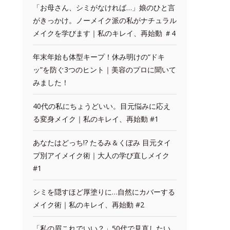
「お母さん、シミがなければ…」娘のひと言
がきっかけ。ノーメイク派の私がナチュラル
メイクを学びます｜私のキレイ、再始動 ＃4
年末年始も体型キープ！休み明けの“ドキ
ッ”を防ぐ3つのヒント｜美容のプロに聞いて
みました！
40代の私にちょうどいい。目元悩みに応え
る変身メイク｜私のキレイ、再始動 #1
あなたはどっち!? たるみ＆くぼみ 目元タイ
プ別アイメイク術｜大人の学び直しメイク
#1
シミを隠すほど厚塗りに…自然にカバーする
メイク術｜私のキレイ、再始動 #2
「私の眉これでいい？」50代で見直したい