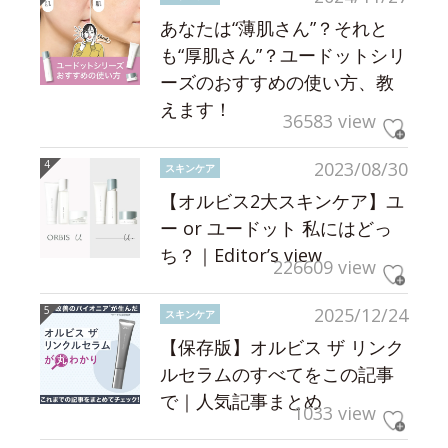
あなたは“薄肌さん”？それと
も“厚肌さん”？ユードットシリ
ーズのおすすめの使い方、教
えます！
36583 view
2023/08/30
スキンケア
【オルビス2大スキンケア】ユ
ー or ユードット 私にはどっ
ち？｜Editor’s view
226609 view
2025/12/24
スキンケア
【保存版】オルビス ザ リンク
ルセラムのすべてをこの記事
で｜人気記事まとめ
1033 view