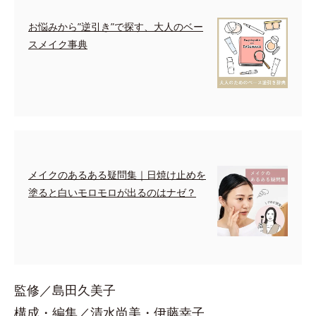
お悩みから”逆引き”で探す、大人のベー
スメイク事典
メイクのあるある疑問集｜日焼け止めを
塗ると白いモロモロが出るのはナゼ？
監修／島田久美子
構成・編集／清水尚美・伊藤幸子