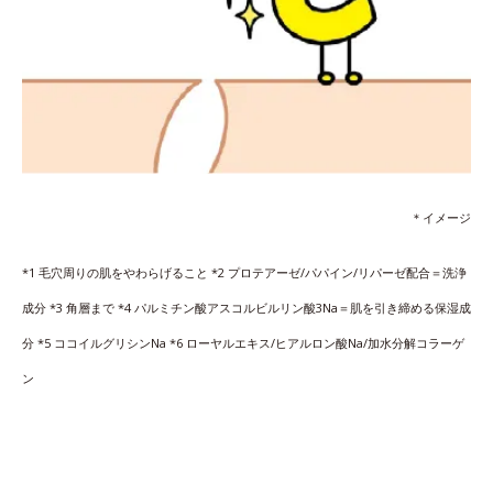
＊イメージ
*1 毛穴周りの肌をやわらげること *2 プロテアーゼ/パパイン/リパーゼ配合＝洗浄
成分 *3 角層まで *4 パルミチン酸アスコルビルリン酸3Na＝肌を引き締める保湿成
分 *5 ココイルグリシンNa *6 ローヤルエキス/ヒアルロン酸Na/加水分解コラーゲ
ン