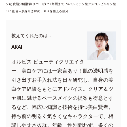
ン)と皮脂分解酵素(リパーゼ) *3
角層まで *4
パルミチン酸アスコルビルリン酸
3Na 配合＝肌を引き締め、キメを整える成分
教えてくれたのは…
AKAI
オルビス ビューティクリエイタ
ー。美白ケアには一家言あり！肌の透明感を
引き出すお手入れ法を日々研究し、自身の美
白ケア経験をもとにアドバイス。クリア＆ツ
ヤ肌に魅せるベースメイクの提案も得意とす
るなど、幅広い知識と技術を持つ美白賢者。
持ち前の明るく気さくなキャラクターで、相
談しやすさ抜群。年齢、性別問わず、多くの