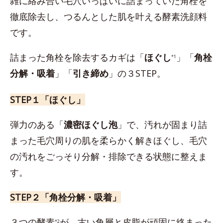
雑に絡み合い毛穴いっぱいに詰まっていた角栓を
徹底除去し、つるんとした肌を叶える酵素洗顔料
です。
詰まった角栓を除去するカギは「
ほぐし
」「
角栓
*1
分解・吸着
」「
引き締め
」の３STEP。
STEP１「ほぐし」
弾力のある「
濃密ほぐし泡
」で、汚れが固まり詰
まった毛穴周りの肌を柔らかく解きほぐし、毛穴
の汚れをごっそり分解・排除できる状態に整えま
す。
STEP２「角栓分解・吸着」
３つの酵素
が、古い角層と皮脂が頑固に絡まった
*2