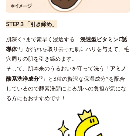
STEP３「引き締め」
肌深く
まで素早く浸透する「
浸透型ビタミンC誘
*3
導体
」が汚れを取り去った肌にハリを与えて、毛
*4
穴周りの肌を引き締めます。
そして、肌本来のうるおいを守って洗う「
アミノ
酸系洗浄成分
*5
」と3種の贅沢な保湿成分
を配合
*6
しているので酵素洗顔による肌への負担が気にな
る方にもおすすめです！