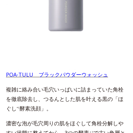
POA-TULU ブラックパウダーウォッシュ
複雑に絡み合い毛穴いっぱいに詰まっていた角栓
を徹底除去し、つるんとした肌を叶える黒の「ほ
ぐし
酵素洗顔」。
*1
濃密な泡が毛穴周りの肌をほぐして角栓分解しや
すい状態に整えてから、3つの酵素
で古い角層と
＊2