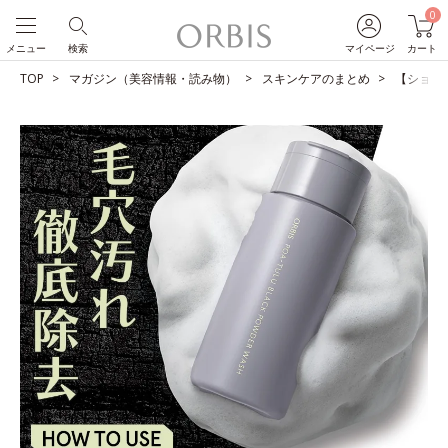
0
メニュー
検索
マイページ
カート
TOP
マガジン（美容情報・読み物）
スキンケアのまとめ
【ショー