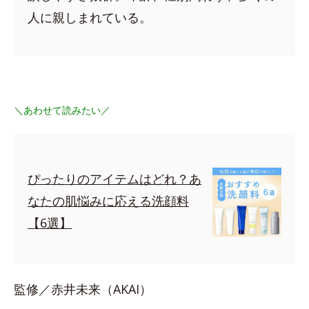
人に親しまれている。
＼あわせて読みたい／
ぴったりのアイテムはどれ？あ
なたの肌悩みに応える洗顔料
【6選】
監修／赤井未来（AKAI）