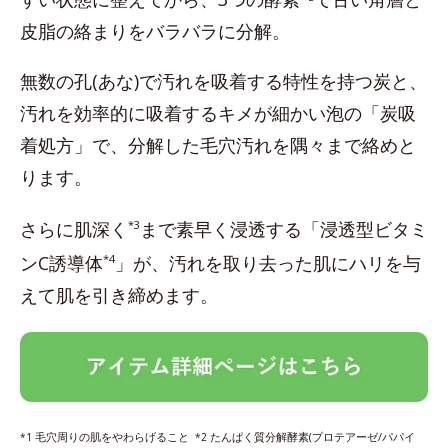
皮脂の絡まりをバラバラに分解。
無数の孔(あな)で汚れを吸着する特性を持つ炭と、
汚れを効率的に吸着するキメが細かい泡の「炭吸
着処方」で、分解した毛穴汚れを隅々まで絡めと
ります。
さらに肌深く
*3
まで素早く浸透する「浸透型ビタミ
ンC誘導体
*4
」が、汚れを取り去った肌にハリを与
えて肌を引き締めます。
毛穴周りの肌をやわらげること
たんぱく質分解酵素(プロテアーゼ/パパイ
*1
*2