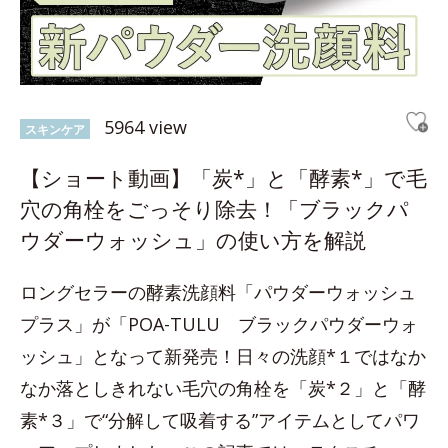
5964 view
スキンケア
【ショート動画】「炭*」と「酵素*」で毛
穴の角栓をごっそり除去！「ブラックパ
ウダーウォッシュ」の使い方を解説
ロングセラーの酵素洗顔料「パウダーウォッシュ
プラス」が「POA-TULU ブラックパウダーウォ
ッシュ」となって新発売！日々の洗顔*１ではなか
なか落としきれない毛穴の角栓を「炭*２」と「酵
素*３」で“分解して吸着する”アイテムとしてパワ