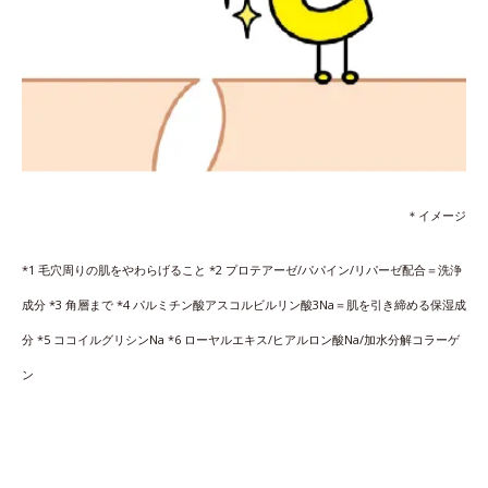
＊イメージ
*1 毛穴周りの肌をやわらげること *2 プロテアーゼ/パパイン/リパーゼ配合＝洗浄
成分 *3 角層まで *4 パルミチン酸アスコルビルリン酸3Na＝肌を引き締める保湿成
分 *5 ココイルグリシンNa *6 ローヤルエキス/ヒアルロン酸Na/加水分解コラーゲ
ン