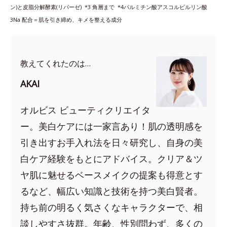
ン)と皮脂分解酵素(リパーゼ) *3
角層まで *4
パルミチン酸アスコルビルリン酸
3Na 配合＝肌を引き締め、キメを整える成分
教えてくれたのは…
AKAI
オルビス ビューティクリエイタ
ー。美白ケアには一家言あり！肌の透明感を
引き出すお手入れ法を日々研究し、自身の美
白ケア経験をもとにアドバイス。クリア＆ツ
ヤ肌に魅せるベースメイクの提案も得意とす
るなど、幅広い知識と技術を持つ美白賢者。
持ち前の明るく気さくなキャラクターで、相
談しやすさ抜群。年齢、性別問わず、多くの