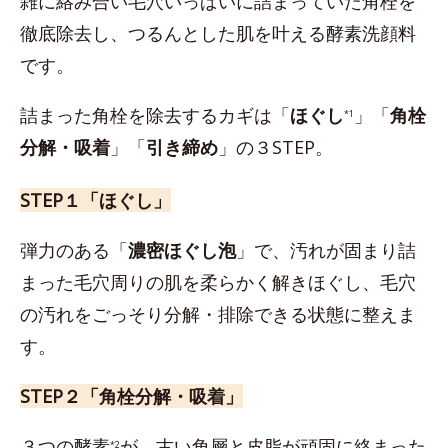
雑に絡み合い毛穴いっぱいに詰まっていた角栓を
徹底除去し、つるんとした肌を叶える酵素洗顔料
です。
詰まった角栓を除去するカギは「
ほぐし
」「
角栓
*1
分解・吸着
」「
引き締め
」の３STEP。
STEP１「ほぐし」
弾力のある「
濃密ほぐし泡
」で、汚れが固まり詰
まった毛穴周りの肌を柔らかく解きほぐし、毛穴
の汚れをごっそり分解・排除できる状態に整えま
す。
STEP２「角栓分解・吸着」
３つの酵素
が、古い角層と皮脂が頑固に絡まった
*2