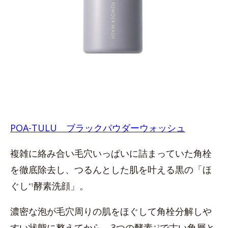
POA-TULU ブラックパウダーウォッシュ
複雑に絡み合い毛穴いっぱいに詰まっていた角栓
を徹底除去し、つるんとした肌を叶える黒の「ほ
ぐし
酵素洗顔」。
*1
濃密な泡が毛穴周りの肌をほぐして角栓分解しや
すい状態に整えてから、3つの酵素
で古い角層と
＊2