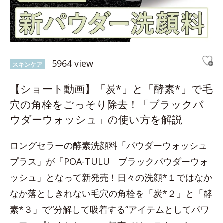
5964 view
スキンケア
【ショート動画】「炭*」と「酵素*」で毛
穴の角栓をごっそり除去！「ブラックパ
ウダーウォッシュ」の使い方を解説
ロングセラーの酵素洗顔料「パウダーウォッシュ
プラス」が「POA-TULU ブラックパウダーウォ
ッシュ」となって新発売！日々の洗顔*１ではなか
なか落としきれない毛穴の角栓を「炭*２」と「酵
素*３」で“分解して吸着する”アイテムとしてパワ