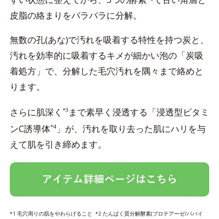
皮脂の絡まりをバラバラに分解。
無数の孔(あな)で汚れを吸着する特性を持つ炭と、
汚れを効率的に吸着するキメが細かい泡の「炭吸
着処方」で、分解した毛穴汚れを隅々まで絡めと
ります。
さらに肌深く
*3
まで素早く浸透する「浸透型ビタミ
ンC誘導体
*4
」が、汚れを取り去った肌にハリを与
えて肌を引き締めます。
毛穴周りの肌をやわらげること
たんぱく質分解酵素(プロテアーゼ/パパイ
*1
*2