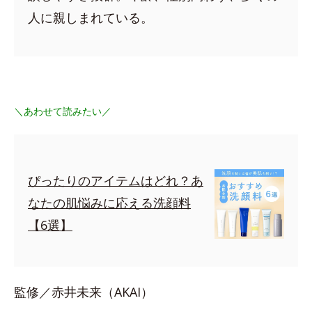
人に親しまれている。
＼あわせて読みたい／
ぴったりのアイテムはどれ？あ
なたの肌悩みに応える洗顔料
【6選】
監修／赤井未来（AKAI）