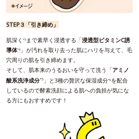
STEP３「引き締め」
肌深く
まで素早く浸透する「
浸透型ビタミンC誘
*3
導体
」が汚れを取り去った肌にハリを与えて、毛
*4
穴周りの肌を引き締めます。
そして、肌本来のうるおいを守って洗う「
アミノ
酸系洗浄成分
*5
」と3種の贅沢な保湿成分
を配合
*6
しているので酵素洗顔による肌への負担が気にな
る方にもおすすめです！