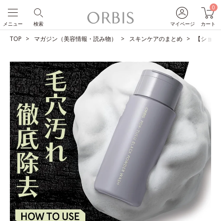
0
メニュー
検索
マイページ
カート
TOP
マガジン（美容情報・読み物）
スキンケアのまとめ
【ショー