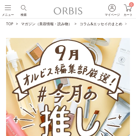
0
メニュー
検索
マイページ
カート
TOP
マガジン（美容情報・読み物）
コラム&エッセイのまとめ
O