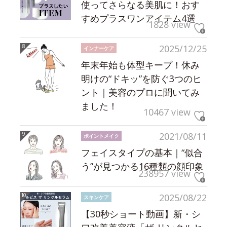
使ってさらなる美肌に！おす
すめプラスワンアイテム4選
1828 view
2025/12/25
インナーケア
年末年始も体型キープ！休み
明けの“ドキッ”を防ぐ3つのヒ
ント｜美容のプロに聞いてみ
ました！
10467 view
2021/08/11
ポイントメイク
フェイスタイプの基本｜“似合
う”が見つかる16種類の顔印象
238957 view
2025/08/22
スキンケア
【30秒ショート動画】新・シ