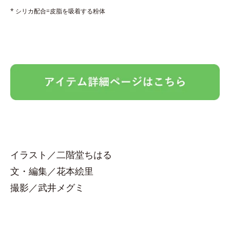
* シリカ配合=皮脂を吸着する粉体
イラスト／二階堂ちはる
文・編集／花本絵里
撮影／武井メグミ