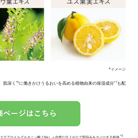
*イメージ
。肌深く
に働きかけうるおいを高める植物由来の保湿成分
も配
*6
*7
*3
ステアロイルグルタミン酸２Na）＝自然な仕上がりで肌悩みをカバーする粉体