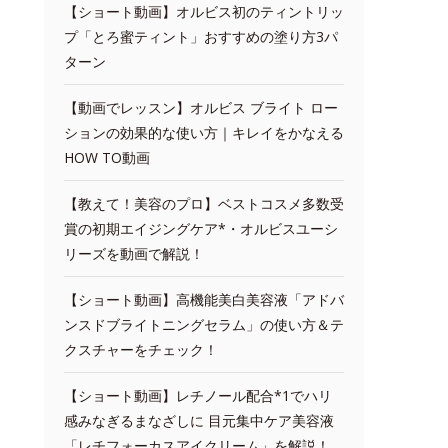
【ショート動画】オルビス初のティントリッ
プ「とろ蜜ティント」おすすめの塗り方3パ
ターン
【動画でレッスン】オルビス ブライト ロー
ションの効果的な使い方｜キレイをかなえる
HOW TO動画
【教えて！美容のプロ】ベストコスメ多数受
賞の初期エイジングケア*・オルビスユーシ
リーズを動画で解説！
【ショート動画】高機能美白美容液「アドバ
ンスドブライトニングセラム」の使い方＆テ
クスチャーをチェック！
【ショート動画】レチノール配合*1でハリ
感みなぎるまなざしに 目元集中ケア美容液
「レチフォーカスアイクリーム」を解説！