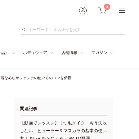
0
検
索
食品）
ボディウェア
店舗情報
マガジン
密着なめらかファンデの使い方のコツを伝授
関連記事
【動画でレッスン】まつ毛メイク、もう失敗
しない！ビューラー＆マスカラの基本の使い
方｜キレイをかなえるHOW TO動画