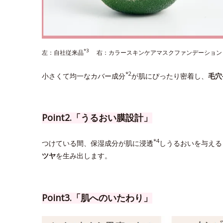
*3
左：自社従来品
右：カラースキンケアマスクファンデーション
*2
小さくて均一なカバー成分
が肌にぴったり密着し、
毛穴
Point2.「うるおい膜設計」
*4
つけている間、保湿成分が肌に浸透
しうるおいを与える
ツヤ
を生み出します。
Point3.「肌へのいたわり」