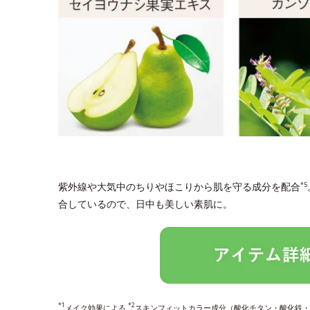
紫外線や大気中のちりやほこりから肌を守る成分を配合
*5
合しているので、日中も美しい素肌に。
*1
*2
メイク効果による
スキンフィットカラー成分（酸化チタン・酸化鉄・