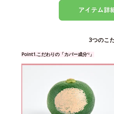
3つのこ
Point1.こだわりの「カバー成分
」
*2