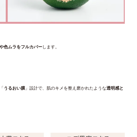
や色ムラをフルカバー
します。
「
うるおい膜
」設計で、肌のキメを整え磨かれたような
透明感と