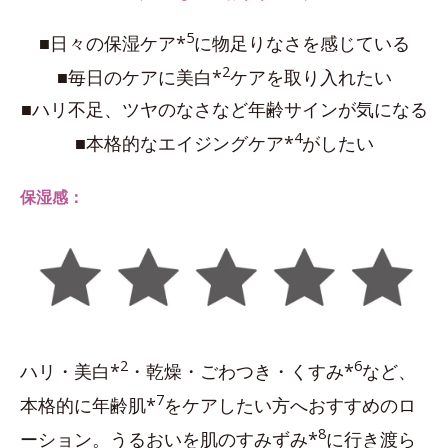
5
■日々の保湿ケア*
に物足りなさを感じている
2
■毎日のケアに美白*
ケアを取り入れたい
■ハリ不足、ツヤのなさなど年齢サインが気になる
4
■本格的なエイジングケア*
がしたい
保湿感：
2
6
ハリ・美白*
・乾燥・ごわつき・くすみ*
など、
7
本格的に年齢肌*
をケアしたい方へおすすめのロ
8
ーション。うるおいを肌のすみずみ*
に行き渡ら