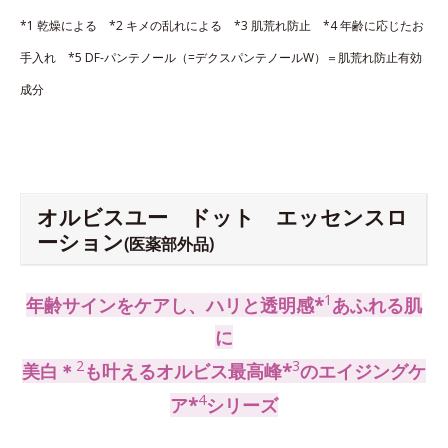
*1 乾燥による *2 キメの乱れによる *3 肌荒れ防止 *4 年齢に応じたお
手入れ *5 DF-パンテノール（=デクスパンテノールW）＝肌荒れ防止有効
成分
オルビスユー ドット エッセンスロ
ーション
(医薬部外品)
1
年齢サインをケアし、ハリと透明感*
あふれる肌
に
2
3
美白＊
も叶えるオルビス最高峰*
のエイジングケ
4
ア*
シリーズ