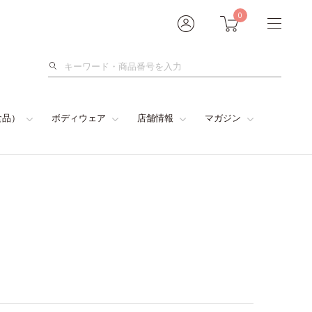
0
検
索
食品）
ボディウェア
店舗情報
マガジン