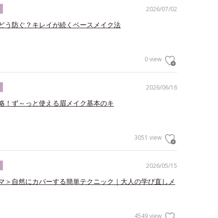
2026/07/02
ク
どう防ぐ？キレイが続くベースメイク法
0 view
2026/06/16
ク
略！ず～っと使える眉メイク基本のキ
3051 view
2026/05/15
ク
マ＞自然にカバーする簡単テクニック｜大人の学び直しメ
4549 view