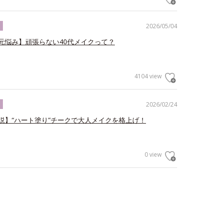
2026/05/04
ク
元悩み】頑張らない40代メイクって？
4104 view
2026/02/24
ク
説】“ハート塗り”チークで大人メイクを格上げ！
0 view