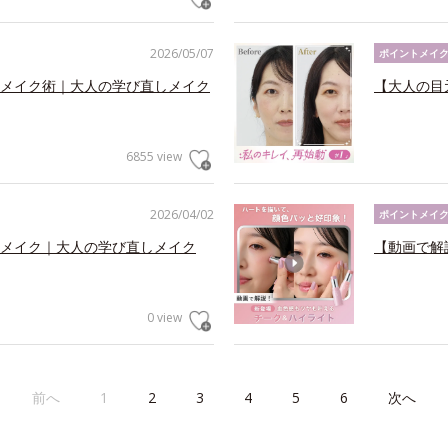
2026/05/07
ポイントメイ
メイク術｜大人の学び直しメイク
【大人の目
6855 view
2026/04/02
ポイントメイ
メイク｜大人の学び直しメイク
【動画で解
0 view
前へ
1
2
3
4
5
6
次へ