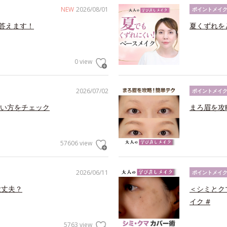
NEW
2026/08/01
ポイントメイ
答えます！
夏くずれを
0 view
2026/07/02
ポイントメイ
い方をチェック
まろ眉を攻
57606 view
2026/06/11
ポイントメイ
大丈夫？
＜シミとク
イク #
5763 view