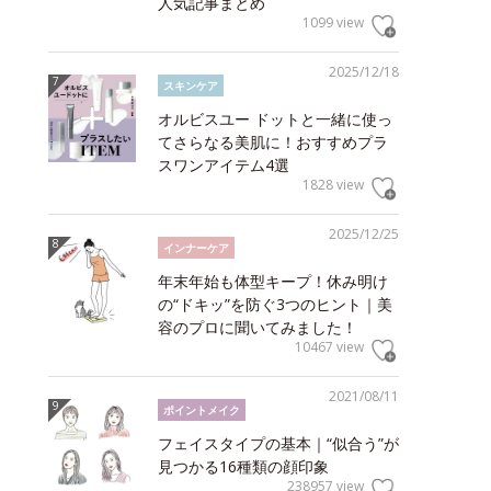
人気記事まとめ
1099 view
2025/12/18
スキンケア
オルビスユー ドットと一緒に使っ
てさらなる美肌に！おすすめプラ
スワンアイテム4選
1828 view
2025/12/25
インナーケア
年末年始も体型キープ！休み明け
の“ドキッ”を防ぐ3つのヒント｜美
容のプロに聞いてみました！
10467 view
2021/08/11
ポイントメイク
フェイスタイプの基本｜“似合う”が
見つかる16種類の顔印象
238957 view