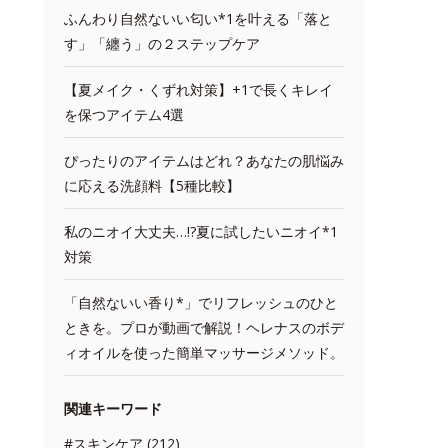
ふんわり自然ないい匂い*1を叶える「落と
す」「纏う」の２ステップケア
【夏メイク・くずれ対策】+1で長くキレイ
を保つアイテム4選
ぴったりのアイテムはどれ？あなたの肌悩み
に応える洗顔料【5種比較】
私のニオイ大丈夫…!?夏に試したいニオイ*1
対策
「自然ないい香り*」でリフレッシュのひと
ときを。プロが動画で解説！ヘレナスのボデ
ィオイルを使った簡単マッサージメソッド。
関連キーワード
#スキンケア (212)