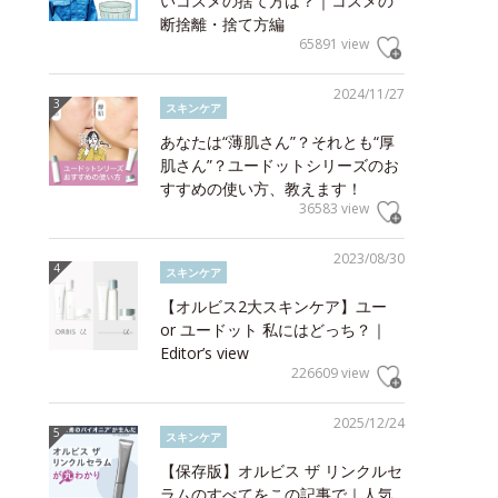
いコスメの捨て方は？｜コスメの
断捨離・捨て方編
65891 view
2024/11/27
スキンケア
あなたは“薄肌さん”？それとも“厚
肌さん”？ユードットシリーズのお
すすめの使い方、教えます！
36583 view
2023/08/30
スキンケア
【オルビス2大スキンケア】ユー
or ユードット 私にはどっち？｜
Editor’s view
226609 view
2025/12/24
スキンケア
【保存版】オルビス ザ リンクルセ
ラムのすべてをこの記事で｜人気