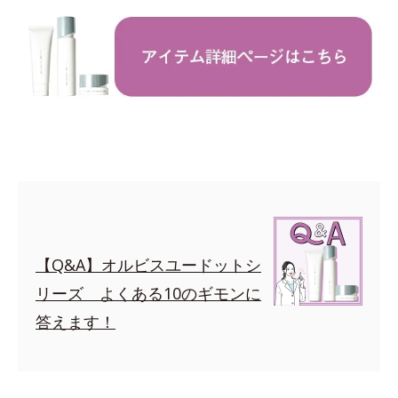
【Q&A】オルビスユードットシ
リーズ よくある10のギモンに
答えます！