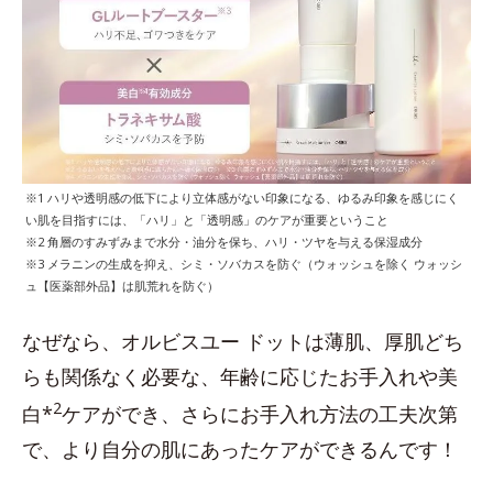
※1 ハリや透明感の低下により立体感がない印象になる、ゆるみ印象を感じにく
い肌を目指すには、「ハリ」と「透明感」のケアが重要ということ
※2 角層のすみずみまで水分・油分を保ち、ハリ・ツヤを与える保湿成分
※3 メラニンの生成を抑え、シミ・ソバカスを防ぐ（ウォッシュを除く ウォッシ
ュ【医薬部外品】は肌荒れを防ぐ）
なぜなら、オルビスユー ドットは薄肌、厚肌どち
らも関係なく必要な、年齢に応じたお手入れや美
2
白*
ケアができ、さらにお手入れ方法の工夫次第
で、より自分の肌にあったケアができるんです！