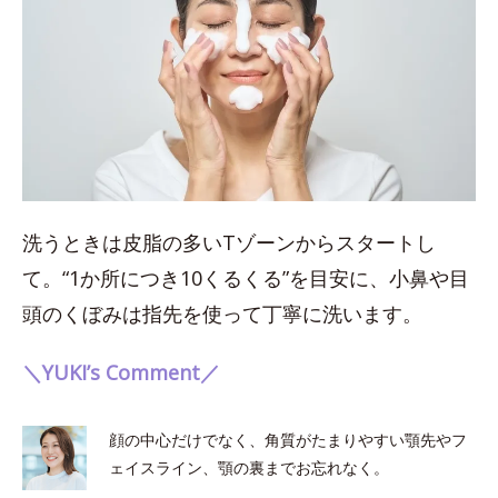
洗うときは皮脂の多いTゾーンからスタートし
て。“1か所につき10くるくる”を目安に、小鼻や目
頭のくぼみは指先を使って丁寧に洗います。
＼YUKI’s Comment／
顔の中心だけでなく、角質がたまりやすい顎先やフ
ェイスライン、顎の裏までお忘れなく。