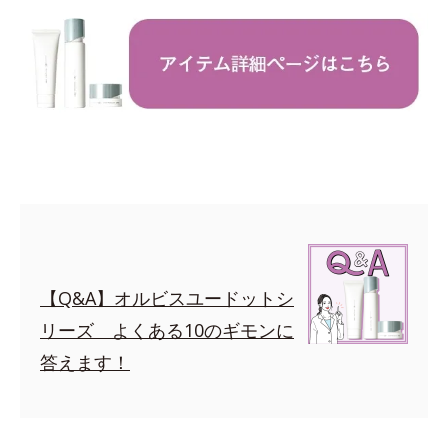
【Q&A】オルビスユードットシ
リーズ よくある10のギモンに
答えます！