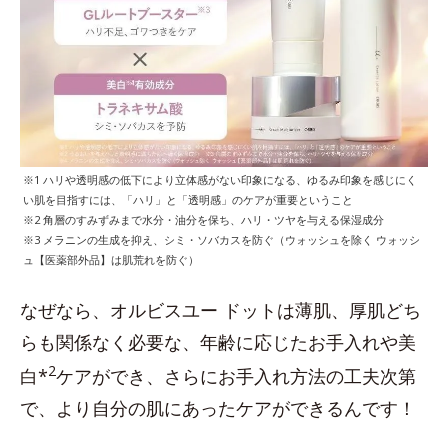
※1 ハリや透明感の低下により立体感がない印象になる、ゆるみ印象を感じにく
い肌を目指すには、「ハリ」と「透明感」のケアが重要ということ
※2 角層のすみずみまで水分・油分を保ち、ハリ・ツヤを与える保湿成分
※3 メラニンの生成を抑え、シミ・ソバカスを防ぐ（ウォッシュを除く ウォッシ
ュ【医薬部外品】は肌荒れを防ぐ）
なぜなら、オルビスユー ドットは薄肌、厚肌どち
らも関係なく必要な、年齢に応じたお手入れや美
2
白*
ケアができ、さらにお手入れ方法の工夫次第
で、より自分の肌にあったケアができるんです！