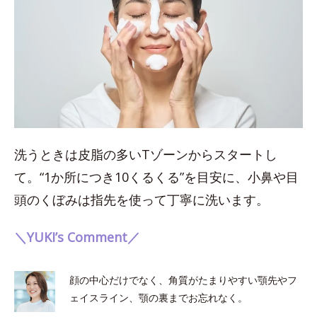
洗うときは皮脂の多いTゾーンからスタートし
て。“1か所につき10くるくる”を目安に、小鼻や目
頭のくぼみは指先を使って丁寧に洗います。
＼YUKI’s Comment／
顔の中心だけでなく、角質がたまりやすい顎先やフ
ェイスライン、顎の裏までお忘れなく。