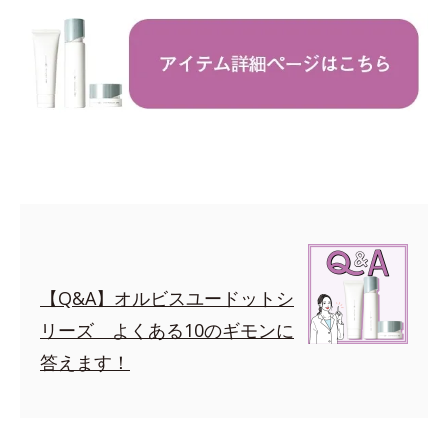
【Q&A】オルビスユードットシ
リーズ よくある10のギモンに
答えます！