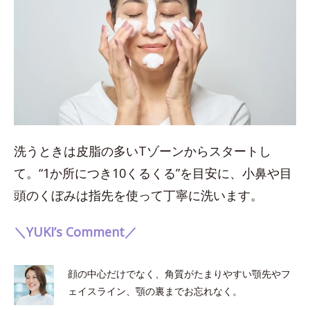
洗うときは皮脂の多いTゾーンからスタートし
て。“1か所につき10くるくる”を目安に、小鼻や目
頭のくぼみは指先を使って丁寧に洗います。
＼YUKI’s Comment／
顔の中心だけでなく、角質がたまりやすい顎先やフ
ェイスライン、顎の裏までお忘れなく。