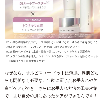
※1 ハリや透明感の低下により立体感がない印象になる、ゆるみ印象を感じにく
い肌を目指すには、「ハリ」と「透明感」のケアが重要ということ
※2 角層のすみずみまで水分・油分を保ち、ハリ・ツヤを与える保湿成分
※3 メラニンの生成を抑え、シミ・ソバカスを防ぐ（ウォッシュを除く ウォッシ
ュ【医薬部外品】は肌荒れを防ぐ）
なぜなら、オルビスユー ドットは薄肌、厚肌どち
らも関係なく必要な、年齢に応じたお手入れや美
2
白*
ケアができ、さらにお手入れ方法の工夫次第
で、より自分の肌にあったケアができるんです！