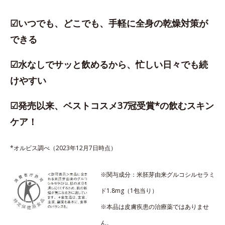
☑いつでも、どこでも、手軽に全身の乾燥対策が
できる
☑水なしでサッと飲めるから、忙しい日々でも続
けやすい
☑発売以来、ベストコスメ37冠受賞*の飲むスキン
ケア！
*オルビス調べ（2023年12月7日時点）
※関与成分：米胚芽由来グルコシルセラミ
ド1.8mg（1包当り）
※本品は皮膚疾患の治療薬ではありませ
ん。