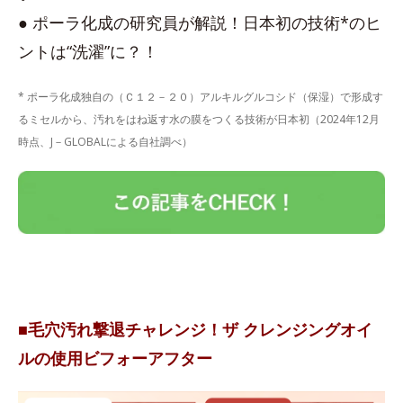
● ポーラ化成の研究員が解説！日本初の技術*のヒ
ントは“洗濯”に？！
* ポーラ化成独自の（Ｃ１２－２０）アルキルグルコシド（保湿）で形成す
るミセルから、汚れをはね返す水の膜をつくる技術が日本初（2024年12月
時点、J－GLOBALによる自社調べ）
■毛穴汚れ撃退チャレンジ！ザ クレンジングオイ
ルの使用ビフォーアフター