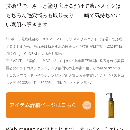
1
技術*
で、さっと塗り広げるだけで濃いメイクは
もちろん毛穴悩みも取り去り、一瞬で気持ちのい
い素肌へ導きます。
*1 ポーラ化成独自の（Ｃ１２－２０）アルキルグルコシド（保湿）で形成
するミセルから、汚れをはね返す水の膜をつくる技術が日本初（2024年12
月時点、J－GLOBALによる自社調べ）
※「VOCE」「美的」「MAQUIA」において上半期/下半期に発表される美容
賢者のベストコスメクレンジング部門での上半期１位、かつ＠cosmeベス
トコスメアワード下半期クレンジング新人賞１位を受賞したこと（ベストコ
スメ開始2003年1月～2025年11月時点、オルビス調べ）
Web magazineではこれまで「オルビス ザ クレン