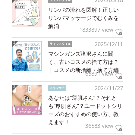
2024/03/18
リンパの流れを図解！正しい
リンパマッサージでむくみを
解消
1833897 view
2025/12/11
ライフスタイル
マシンガンズ滝沢さんに聞
く、古いコスメの捨て方は？
｜コスメの断捨離・捨て方編
65891 view
2024/11/27
スキンケア
あなたは“薄肌さん”？それと
も“厚肌さん”？ユードットシリ
ーズのおすすめの使い方、教
えます！
36583 view