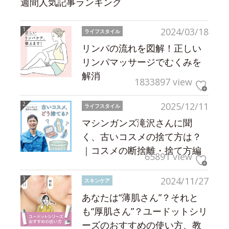
週間人気記事ランキング
2024/03/18
ライフスタイル
リンパの流れを図解！正しい
リンパマッサージでむくみを
解消
1833897 view
2025/12/11
ライフスタイル
マシンガンズ滝沢さんに聞
く、古いコスメの捨て方は？
｜コスメの断捨離・捨て方編
65891 view
2024/11/27
スキンケア
あなたは“薄肌さん”？それと
も“厚肌さん”？ユードットシリ
ーズのおすすめの使い方、教