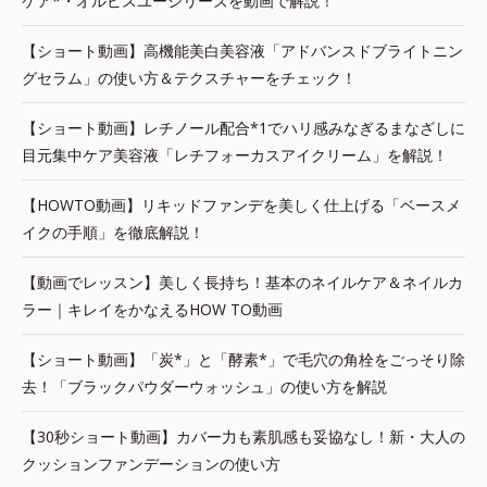
ケア*・オルビスユーシリーズを動画で解説！
【ショート動画】高機能美白美容液「アドバンスドブライトニン
グセラム」の使い方＆テクスチャーをチェック！
【ショート動画】レチノール配合*1でハリ感みなぎるまなざしに
目元集中ケア美容液「レチフォーカスアイクリーム」を解説！
【HOWTO動画】リキッドファンデを美しく仕上げる「ベースメ
イクの手順」を徹底解説！
【動画でレッスン】美しく長持ち！基本のネイルケア＆ネイルカ
ラー｜キレイをかなえるHOW TO動画
【ショート動画】「炭*」と「酵素*」で毛穴の角栓をごっそり除
去！「ブラックパウダーウォッシュ」の使い方を解説
【30秒ショート動画】カバー力も素肌感も妥協なし！新・大人の
クッションファンデーションの使い方