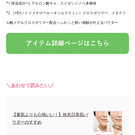
*1 保湿成分=ヒアルロン酸Ｎａ、スイゼンジノリ多糖体
*2 （HDI／トリメチロールヘキシルラクトン）クロスポリマー、メタクリ
ル酸メチルクロスポリマー配合＝ふわっと軽い感触を叶えるパウダー
＼あわせて読みたい／
【素肌よりも心地いい！】休息日美肌パ
ウダーのすすめ