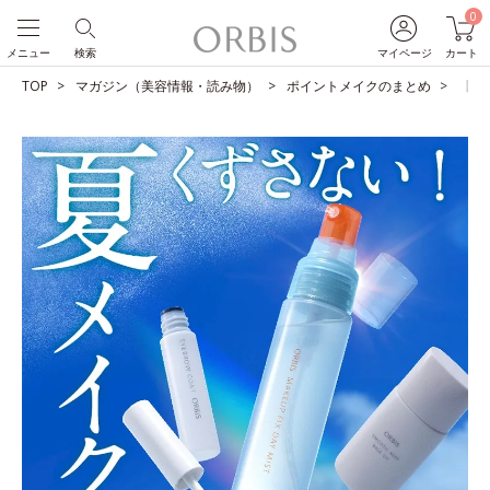
0
メニュー
検索
マイページ
カート
TOP
マガジン（美容情報・読み物）
ポイントメイクのまとめ
【夏