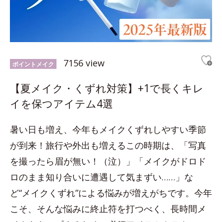
7156 view
ポイントメイク
【夏メイク・くずれ対策】+1で長くキレ
イを保つアイテム4選
暑い日も増え、今年もメイクくずれしやすい季節
が到来！旅行や外出も増えるこの時期は、「写真
を撮ったら眉が無い！（泣）」「メイクがドロド
ロのまま知り合いに遭遇して気まずい……」な
ど“メイクくずれ”による悩みが増えがちです。今年
こそ、そんな悩みに終止符を打つべく、長時間メ