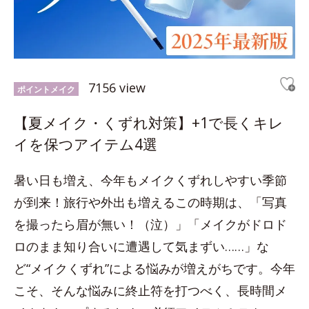
7156 view
ポイントメイク
【夏メイク・くずれ対策】+1で長くキレ
イを保つアイテム4選
暑い日も増え、今年もメイクくずれしやすい季節
が到来！旅行や外出も増えるこの時期は、「写真
を撮ったら眉が無い！（泣）」「メイクがドロド
ロのまま知り合いに遭遇して気まずい……」な
ど“メイクくずれ”による悩みが増えがちです。今年
こそ、そんな悩みに終止符を打つべく、長時間メ