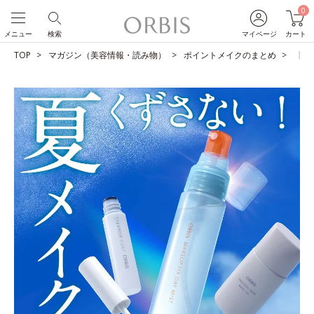
0
メニュー
検索
マイページ
カート
TOP
マガジン（美容情報・読み物）
ポイントメイクのまとめ
【夏