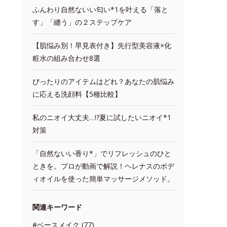
ふんわり自然ないい匂い*1を叶える「落と
す」「纏う」の２ステップケア
【肌悩み別！早見表付き】先行型美容液×化
粧水の組み合わせ8選
ぴったりのアイテムはどれ？あなたの肌悩み
に応える洗顔料【5種比較】
私のニオイ大丈夫…!?夏に試したいニオイ*1
対策
「自然ないい香り*」でリフレッシュのひと
ときを。プロが動画で解説！ヘレナスのボデ
ィオイルを使った簡単マッサージメソッド。
関連キーワード
#ベースメイク (77)