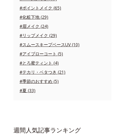
#ポイントメイク (65)
#化粧下地 (29)
#眉メイク (24)
#リップメイク (29)
#スムースキープベースUV (10)
#アイブローコート (5)
#とろ蜜ティント (4)
#テカリ・ベタつき (21)
#季節のおすすめ (5)
#夏 (33)
週間人気記事ランキング