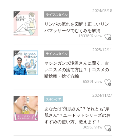
2024/03/18
ライフスタイル
リンパの流れを図解！正しいリン
パマッサージでむくみを解消
1833897 view
2025/12/11
ライフスタイル
マシンガンズ滝沢さんに聞く、古
いコスメの捨て方は？｜コスメの
断捨離・捨て方編
65891 view
2024/11/27
スキンケア
あなたは“薄肌さん”？それとも“厚
肌さん”？ユードットシリーズのお
すすめの使い方、教えます！
36583 view