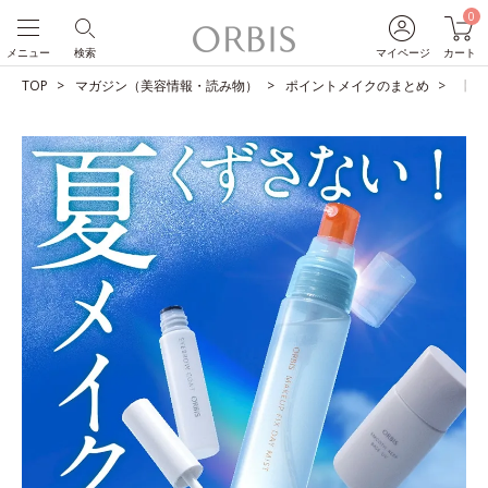
0
メニュー
検索
マイページ
カート
TOP
マガジン（美容情報・読み物）
ポイントメイクのまとめ
【夏