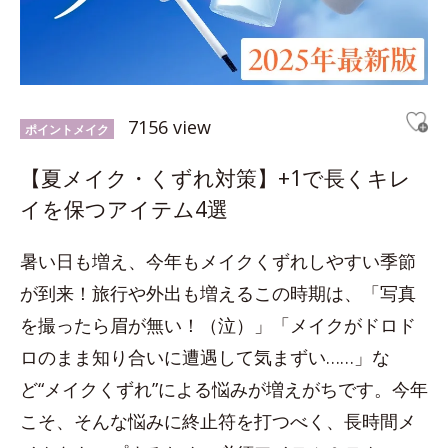
7156 view
ポイントメイク
【夏メイク・くずれ対策】+1で長くキレ
イを保つアイテム4選
暑い日も増え、今年もメイクくずれしやすい季節
が到来！旅行や外出も増えるこの時期は、「写真
を撮ったら眉が無い！（泣）」「メイクがドロド
ロのまま知り合いに遭遇して気まずい……」な
ど“メイクくずれ”による悩みが増えがちです。今年
こそ、そんな悩みに終止符を打つべく、長時間メ