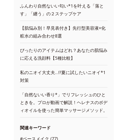
ふんわり自然ないい匂い*1を叶える「落と
す」「纏う」の２ステップケア
【肌悩み別！早見表付き】先行型美容液×化
粧水の組み合わせ8選
ぴったりのアイテムはどれ？あなたの肌悩み
に応える洗顔料【5種比較】
私のニオイ大丈夫…!?夏に試したいニオイ*1
対策
「自然ないい香り*」でリフレッシュのひと
ときを。プロが動画で解説！ヘレナスのボデ
ィオイルを使った簡単マッサージメソッド。
関連キーワード
#ベースメイク (77)