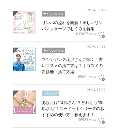
2024/03/18
ライフスタイル
リンパの流れを図解！正しいリン
パマッサージでむくみを解消
1833897 view
2025/12/11
ライフスタイル
マシンガンズ滝沢さんに聞く、古
いコスメの捨て方は？｜コスメの
断捨離・捨て方編
65891 view
2024/11/27
スキンケア
あなたは“薄肌さん”？それとも“厚
肌さん”？ユードットシリーズのお
すすめの使い方、教えます！
36583 view