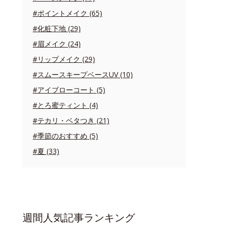
#ポイントメイク (65)
#化粧下地 (29)
#眉メイク (24)
#リップメイク (29)
#スムースキープベースUV (10)
#アイブローコート (5)
#とろ蜜ティント (4)
#テカリ・ベタつき (21)
#季節のおすすめ (5)
#夏 (33)
週間人気記事ランキング