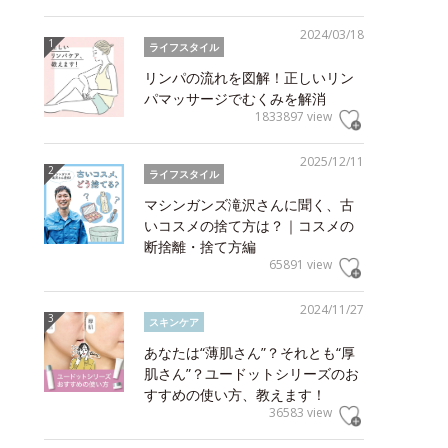
2024/03/18
ライフスタイル
リンパの流れを図解！正しいリン
パマッサージでむくみを解消
1833897 view
2025/12/11
ライフスタイル
マシンガンズ滝沢さんに聞く、古
いコスメの捨て方は？｜コスメの
断捨離・捨て方編
65891 view
2024/11/27
スキンケア
あなたは“薄肌さん”？それとも“厚
肌さん”？ユードットシリーズのお
すすめの使い方、教えます！
36583 view