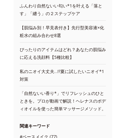
ふんわり自然ないい匂い*1を叶える「落と
す」「纏う」の２ステップケア
【肌悩み別！早見表付き】先行型美容液×化
粧水の組み合わせ8選
ぴったりのアイテムはどれ？あなたの肌悩み
に応える洗顔料【5種比較】
私のニオイ大丈夫…!?夏に試したいニオイ*1
対策
「自然ないい香り*」でリフレッシュのひと
ときを。プロが動画で解説！ヘレナスのボデ
ィオイルを使った簡単マッサージメソッド。
関連キーワード
#ベースメイク (77)