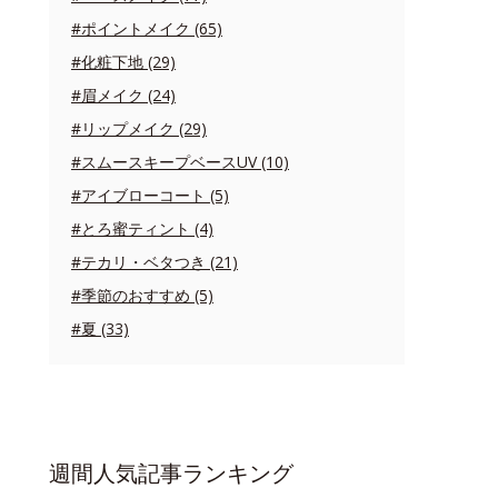
#ポイントメイク (65)
#化粧下地 (29)
#眉メイク (24)
#リップメイク (29)
#スムースキープベースUV (10)
#アイブローコート (5)
#とろ蜜ティント (4)
#テカリ・ベタつき (21)
#季節のおすすめ (5)
#夏 (33)
週間人気記事ランキング