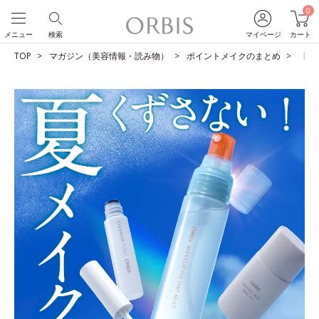
0
メニュー
検索
マイページ
カート
TOP
マガジン（美容情報・読み物）
ポイントメイクのまとめ
【夏