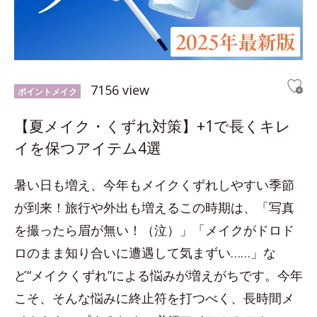
7156 view
ポイントメイク
【夏メイク・くずれ対策】+1で長くキレ
イを保つアイテム4選
暑い日も増え、今年もメイクくずれしやすい季節
が到来！旅行や外出も増えるこの時期は、「写真
を撮ったら眉が無い！（泣）」「メイクがドロド
ロのまま知り合いに遭遇して気まずい……」な
ど“メイクくずれ”による悩みが増えがちです。今年
こそ、そんな悩みに終止符を打つべく、長時間メ