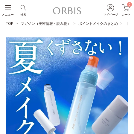
0
メニュー
検索
マイページ
カート
TOP
マガジン（美容情報・読み物）
ポイントメイクのまとめ
【夏