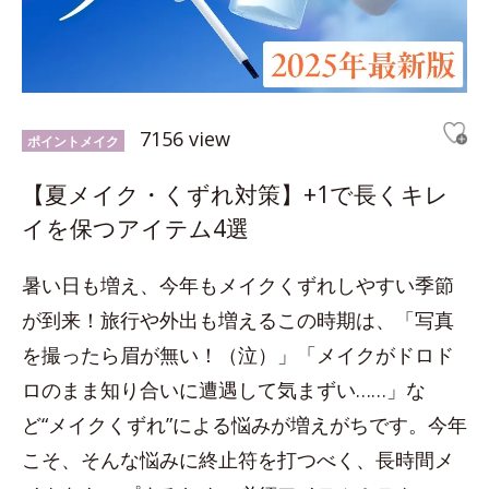
7156 view
ポイントメイク
【夏メイク・くずれ対策】+1で長くキレ
イを保つアイテム4選
暑い日も増え、今年もメイクくずれしやすい季節
が到来！旅行や外出も増えるこの時期は、「写真
を撮ったら眉が無い！（泣）」「メイクがドロド
ロのまま知り合いに遭遇して気まずい……」な
ど“メイクくずれ”による悩みが増えがちです。今年
こそ、そんな悩みに終止符を打つべく、長時間メ