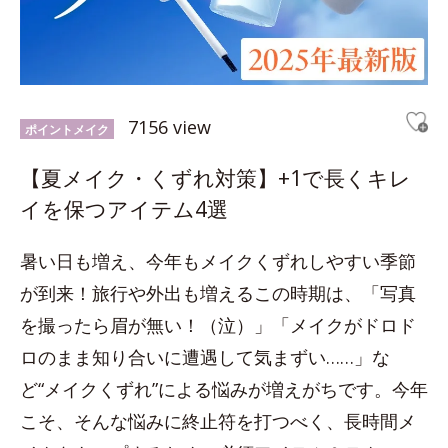
7156 view
ポイントメイク
【夏メイク・くずれ対策】+1で長くキレ
イを保つアイテム4選
暑い日も増え、今年もメイクくずれしやすい季節
が到来！旅行や外出も増えるこの時期は、「写真
を撮ったら眉が無い！（泣）」「メイクがドロド
ロのまま知り合いに遭遇して気まずい……」な
ど“メイクくずれ”による悩みが増えがちです。今年
こそ、そんな悩みに終止符を打つべく、長時間メ