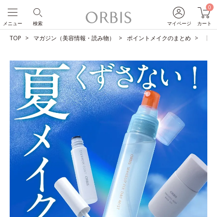
0
メニュー
検索
マイページ
カート
TOP
マガジン（美容情報・読み物）
ポイントメイクのまとめ
【夏