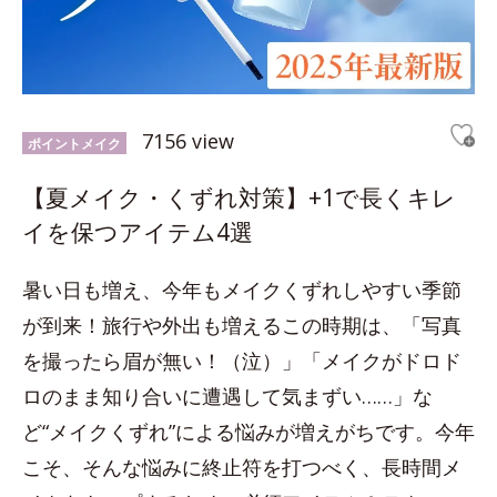
7156 view
ポイントメイク
【夏メイク・くずれ対策】+1で長くキレ
イを保つアイテム4選
暑い日も増え、今年もメイクくずれしやすい季節
が到来！旅行や外出も増えるこの時期は、「写真
を撮ったら眉が無い！（泣）」「メイクがドロド
ロのまま知り合いに遭遇して気まずい……」な
ど“メイクくずれ”による悩みが増えがちです。今年
こそ、そんな悩みに終止符を打つべく、長時間メ