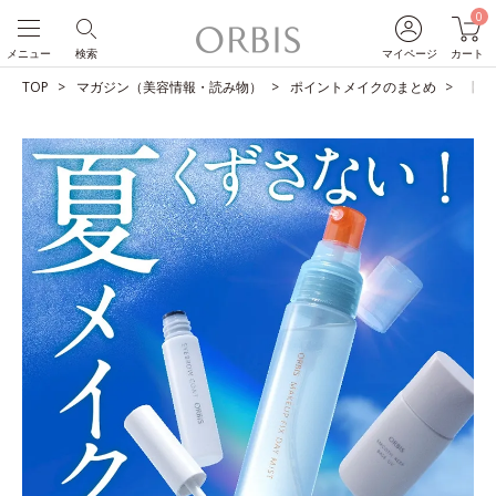
0
メニュー
検索
マイページ
カート
TOP
マガジン（美容情報・読み物）
ポイントメイクのまとめ
【夏