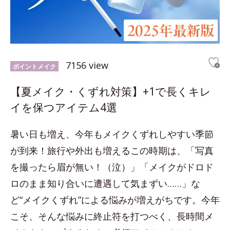
7156 view
ポイントメイク
【夏メイク・くずれ対策】+1で長くキレ
イを保つアイテム4選
暑い日も増え、今年もメイクくずれしやすい季節
が到来！旅行や外出も増えるこの時期は、「写真
を撮ったら眉が無い！（泣）」「メイクがドロド
ロのまま知り合いに遭遇して気まずい……」な
ど“メイクくずれ”による悩みが増えがちです。今年
こそ、そんな悩みに終止符を打つべく、長時間メ