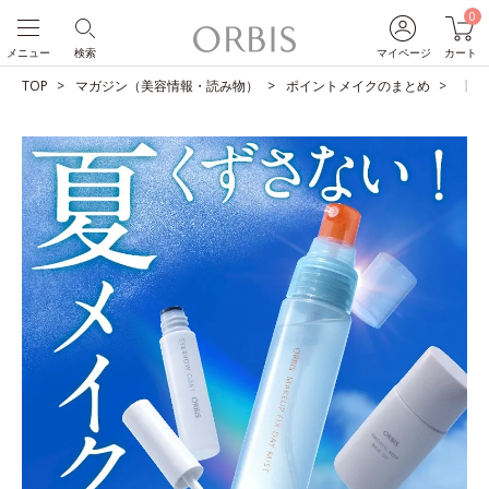
0
メニュー
検索
マイページ
カート
TOP
マガジン（美容情報・読み物）
ポイントメイクのまとめ
【夏