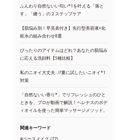
ふんわり自然ないい匂い*1を叶える「落と
す」「纏う」の２ステップケア
【肌悩み別！早見表付き】先行型美容液×化
粧水の組み合わせ8選
ぴったりのアイテムはどれ？あなたの肌悩み
に応える洗顔料【5種比較】
私のニオイ大丈夫…!?夏に試したいニオイ*1
対策
「自然ないい香り*」でリフレッシュのひと
ときを。プロが動画で解説！ヘレナスのボデ
ィオイルを使った簡単マッサージメソッド。
関連キーワード
#ベースメイク (77)