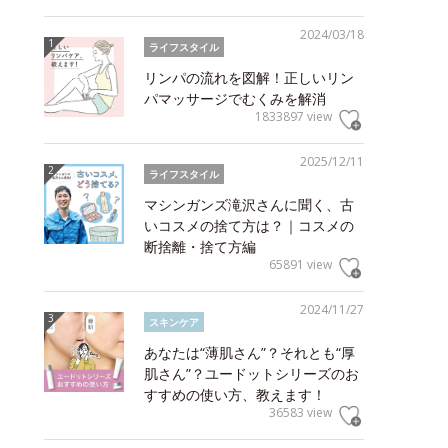
2024/03/18
ライフスタイル
リンパの流れを図解！正しいリン
パマッサージでむくみを解消
1833897 view
2025/12/11
ライフスタイル
マシンガンズ滝沢さんに聞く、古
いコスメの捨て方は？｜コスメの
断捨離・捨て方編
65891 view
2024/11/27
スキンケア
あなたは“薄肌さん”？それとも“厚
肌さん”？ユードットシリーズのお
すすめの使い方、教えます！
36583 view