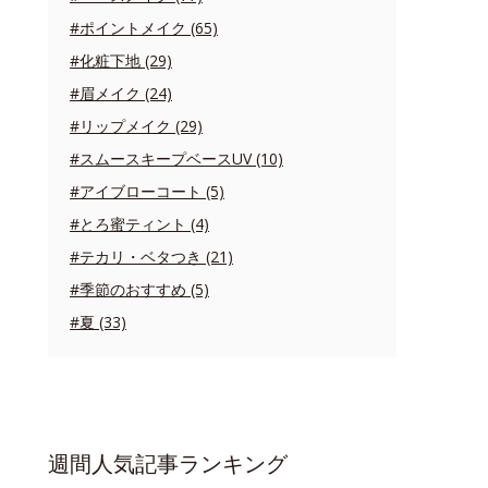
#ポイントメイク (65)
#化粧下地 (29)
#眉メイク (24)
#リップメイク (29)
#スムースキープベースUV (10)
#アイブローコート (5)
#とろ蜜ティント (4)
#テカリ・ベタつき (21)
#季節のおすすめ (5)
#夏 (33)
週間人気記事ランキング