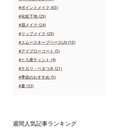
#ポイントメイク (65)
#化粧下地 (29)
#眉メイク (24)
#リップメイク (29)
#スムースキープベースUV (10)
#アイブローコート (5)
#とろ蜜ティント (4)
#テカリ・ベタつき (21)
#季節のおすすめ (5)
#夏 (33)
週間人気記事ランキング