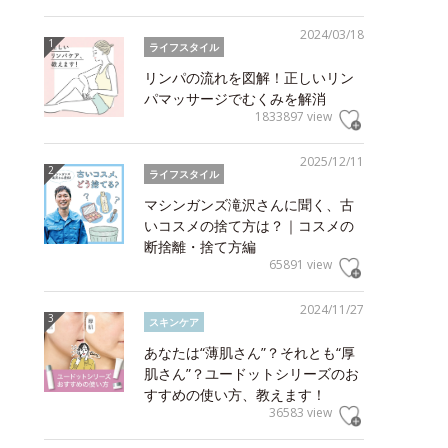
2024/03/18
ライフスタイル
リンパの流れを図解！正しいリン
パマッサージでむくみを解消
1833897 view
2025/12/11
ライフスタイル
マシンガンズ滝沢さんに聞く、古
いコスメの捨て方は？｜コスメの
断捨離・捨て方編
65891 view
2024/11/27
スキンケア
あなたは“薄肌さん”？それとも“厚
肌さん”？ユードットシリーズのお
すすめの使い方、教えます！
36583 view