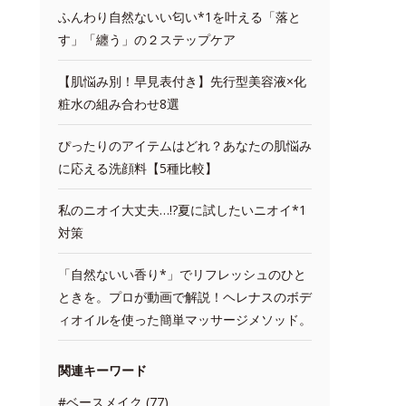
ふんわり自然ないい匂い*1を叶える「落と
す」「纏う」の２ステップケア
【肌悩み別！早見表付き】先行型美容液×化
粧水の組み合わせ8選
ぴったりのアイテムはどれ？あなたの肌悩み
に応える洗顔料【5種比較】
私のニオイ大丈夫…!?夏に試したいニオイ*1
対策
「自然ないい香り*」でリフレッシュのひと
ときを。プロが動画で解説！ヘレナスのボデ
ィオイルを使った簡単マッサージメソッド。
関連キーワード
#ベースメイク (77)