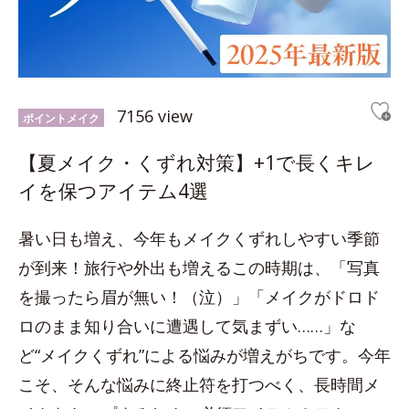
7156 view
ポイントメイク
【夏メイク・くずれ対策】+1で長くキレ
イを保つアイテム4選
暑い日も増え、今年もメイクくずれしやすい季節
が到来！旅行や外出も増えるこの時期は、「写真
を撮ったら眉が無い！（泣）」「メイクがドロド
ロのまま知り合いに遭遇して気まずい……」な
ど“メイクくずれ”による悩みが増えがちです。今年
こそ、そんな悩みに終止符を打つべく、長時間メ