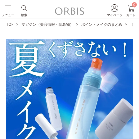
0
メニュー
検索
マイページ
カート
TOP
マガジン（美容情報・読み物）
ポイントメイクのまとめ
【夏