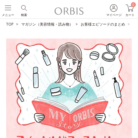
0
メニュー
検索
マイページ
カート
TOP
マガジン（美容情報・読み物）
お客様エピソードのまとめ
体