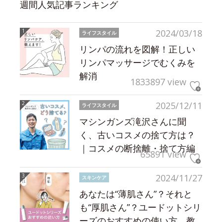
週間人気記事ランキング
2024/03/18
ライフスタイル
リンパの流れを図解！正しい
リンパマッサージでむくみを
解消
1833897 view
2025/12/11
ライフスタイル
マシンガンズ滝沢さんに聞
く、古いコスメの捨て方は？
｜コスメの断捨離・捨て方編
65891 view
2024/11/27
スキンケア
あなたは“薄肌さん”？それと
も“厚肌さん”？ユードットシリ
ーズのおすすめの使い方、教