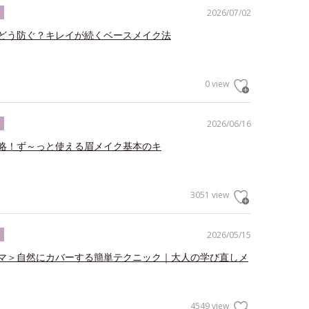
2026/07/02
ク
どう防ぐ？キレイが続くベースメイク法
0 view
2026/06/16
ク
略！ず～っと使える眉メイク基本のキ
3051 view
2026/05/15
ク
マ＞自然にカバーする簡単テクニック｜大人の学び直しメ
4549 view