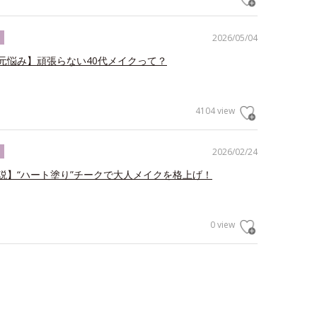
2026/05/04
ク
元悩み】頑張らない40代メイクって？
4104 view
2026/02/24
ク
説】“ハート塗り”チークで大人メイクを格上げ！
0 view