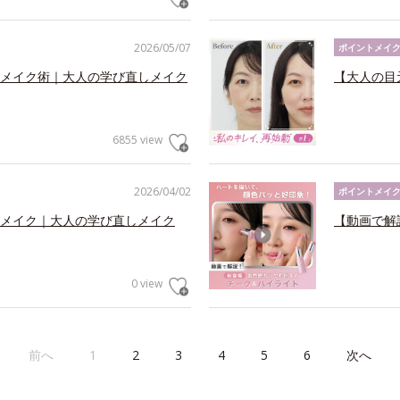
2026/05/07
ポイントメイ
メイク術｜大人の学び直しメイク
【大人の目
6855 view
2026/04/02
ポイントメイ
メイク｜大人の学び直しメイク
【動画で解
0 view
前へ
1
2
3
4
5
6
次へ