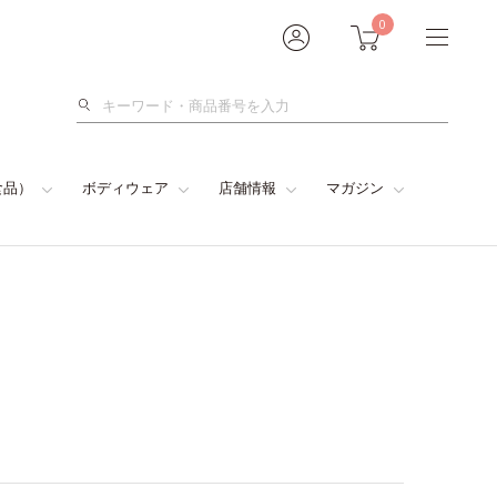
0
検
索
食品）
ボディウェア
店舗情報
マガジン