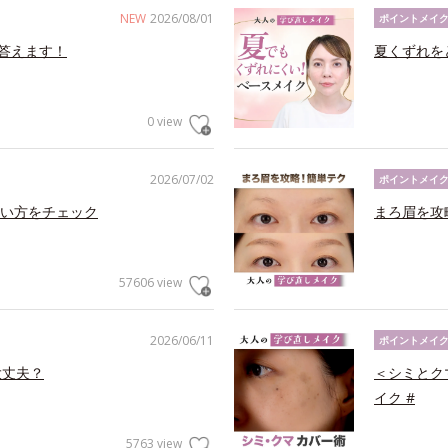
NEW
2026/08/01
ポイントメイ
答えます！
夏くずれを
0 view
2026/07/02
ポイントメイ
い方をチェック
まろ眉を攻
57606 view
2026/06/11
ポイントメイ
大丈夫？
＜シミとク
イク #
5763 view