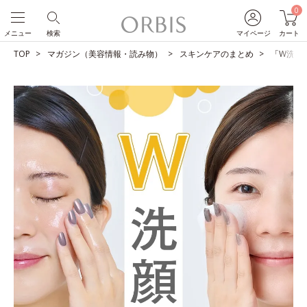
0
メニュー
検索
マイページ
カート
TOP
マガジン（美容情報・読み物）
スキンケアのまとめ
「W洗顔