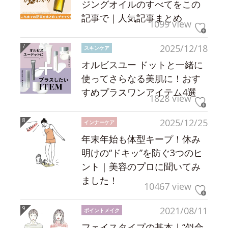
ジングオイルのすべてをこの
記事で｜人気記事まとめ
1099 view
2025/12/18
スキンケア
オルビスユー ドットと一緒に
使ってさらなる美肌に！おす
すめプラスワンアイテム4選
1828 view
2025/12/25
インナーケア
年末年始も体型キープ！休み
明けの“ドキッ”を防ぐ3つのヒ
ント｜美容のプロに聞いてみ
ました！
10467 view
2021/08/11
ポイントメイク
フェイスタイプの基本｜“似合