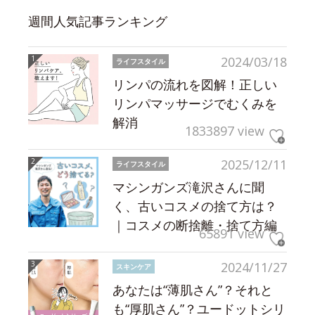
週間人気記事ランキング
2024/03/18
ライフスタイル
リンパの流れを図解！正しい
リンパマッサージでむくみを
解消
1833897 view
2025/12/11
ライフスタイル
マシンガンズ滝沢さんに聞
く、古いコスメの捨て方は？
｜コスメの断捨離・捨て方編
65891 view
2024/11/27
スキンケア
あなたは“薄肌さん”？それと
も“厚肌さん”？ユードットシリ