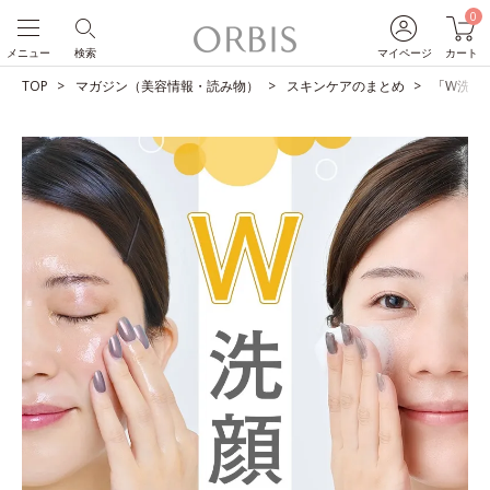
0
メニュー
検索
マイページ
カート
TOP
マガジン（美容情報・読み物）
スキンケアのまとめ
「W洗顔