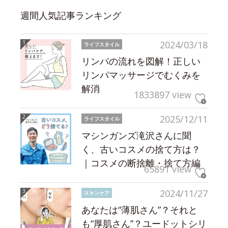
週間人気記事ランキング
2024/03/18
ライフスタイル
リンパの流れを図解！正しい
リンパマッサージでむくみを
解消
1833897 view
2025/12/11
ライフスタイル
マシンガンズ滝沢さんに聞
く、古いコスメの捨て方は？
｜コスメの断捨離・捨て方編
65891 view
2024/11/27
スキンケア
あなたは“薄肌さん”？それと
も“厚肌さん”？ユードットシリ