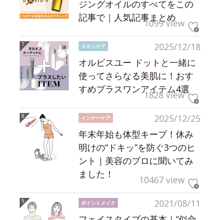
ジングオイルのすべてをこの
記事で｜人気記事まとめ
1099 view
2025/12/18
スキンケア
オルビスユー ドットと一緒に
使ってさらなる美肌に！おす
すめプラスワンアイテム4選
1828 view
2025/12/25
インナーケア
年末年始も体型キープ！休み
明けの“ドキッ”を防ぐ3つのヒ
ント｜美容のプロに聞いてみ
ました！
10467 view
2021/08/11
ポイントメイク
フェイスタイプの基本｜“似合