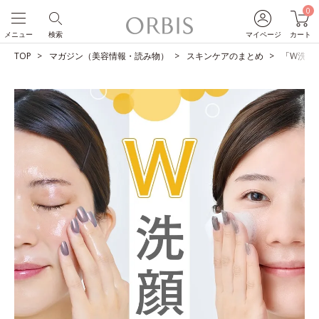
0
メニュー
検索
マイページ
カート
TOP
マガジン（美容情報・読み物）
スキンケアのまとめ
「W洗顔