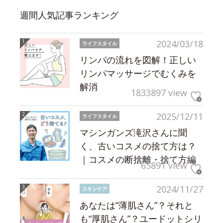
週間人気記事ランキング
2024/03/18
ライフスタイル
リンパの流れを図解！正しい
リンパマッサージでむくみを
解消
1833897 view
2025/12/11
ライフスタイル
マシンガンズ滝沢さんに聞
く、古いコスメの捨て方は？
｜コスメの断捨離・捨て方編
65891 view
2024/11/27
スキンケア
あなたは“薄肌さん”？それと
も“厚肌さん”？ユードットシリ