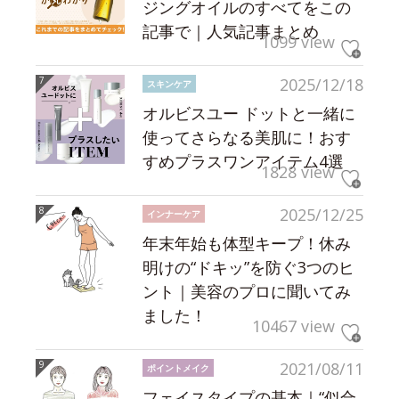
ジングオイルのすべてをこの
記事で｜人気記事まとめ
1099 view
2025/12/18
スキンケア
オルビスユー ドットと一緒に
使ってさらなる美肌に！おす
すめプラスワンアイテム4選
1828 view
2025/12/25
インナーケア
年末年始も体型キープ！休み
明けの“ドキッ”を防ぐ3つのヒ
ント｜美容のプロに聞いてみ
ました！
10467 view
2021/08/11
ポイントメイク
フェイスタイプの基本｜“似合