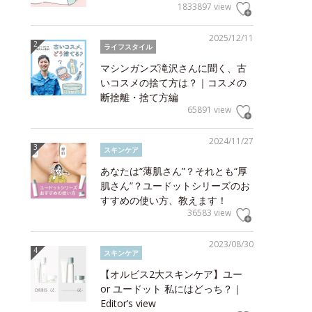
1833897 view
2025/12/11
ライフスタイル
マシンガンズ滝沢さんに聞く、古
いコスメの捨て方は？｜コスメの
断捨離・捨て方編
65891 view
2024/11/27
スキンケア
あなたは“薄肌さん”？それとも“厚
肌さん”？ユードットシリーズのお
すすめの使い方、教えます！
36583 view
2023/08/30
スキンケア
【オルビス2大スキンケア】ユー
or ユードット 私にはどっち？｜
Editor’s view