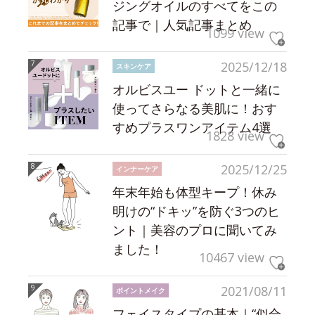
ジングオイルのすべてをこの
記事で｜人気記事まとめ
1099 view
2025/12/18
スキンケア
オルビスユー ドットと一緒に
使ってさらなる美肌に！おす
すめプラスワンアイテム4選
1828 view
2025/12/25
インナーケア
年末年始も体型キープ！休み
明けの“ドキッ”を防ぐ3つのヒ
ント｜美容のプロに聞いてみ
ました！
10467 view
2021/08/11
ポイントメイク
フェイスタイプの基本｜“似合