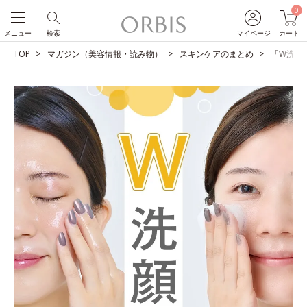
0
メニュー
検索
マイページ
カート
TOP
マガジン（美容情報・読み物）
スキンケアのまとめ
「W洗顔