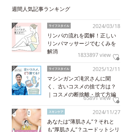
週間人気記事ランキング
2024/03/18
ライフスタイル
リンパの流れを図解！正しい
リンパマッサージでむくみを
解消
1833897 view
2025/12/11
ライフスタイル
マシンガンズ滝沢さんに聞
く、古いコスメの捨て方は？
｜コスメの断捨離・捨て方編
65891 view
2024/11/27
スキンケア
あなたは“薄肌さん”？それと
も“厚肌さん”？ユードットシリ