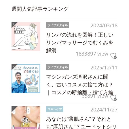
週間人気記事ランキング
2024/03/18
ライフスタイル
リンパの流れを図解！正しい
リンパマッサージでむくみを
解消
1833897 view
2025/12/11
ライフスタイル
マシンガンズ滝沢さんに聞
く、古いコスメの捨て方は？
｜コスメの断捨離・捨て方編
65891 view
2024/11/27
スキンケア
あなたは“薄肌さん”？それと
も“厚肌さん”？ユードットシリ