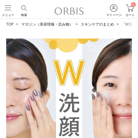
0
メニュー
検索
マイページ
カート
TOP
マガジン（美容情報・読み物）
スキンケアのまとめ
「W洗顔