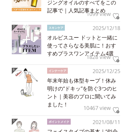
ジングオイルのすべてをこの
記事で｜人気記事まとめ
1099 view
2025/12/18
スキンケア
オルビスユー ドットと一緒に
使ってさらなる美肌に！おす
すめプラスワンアイテム4選
1828 view
2025/12/25
インナーケア
年末年始も体型キープ！休み
明けの“ドキッ”を防ぐ3つのヒ
ント｜美容のプロに聞いてみ
ました！
10467 view
2021/08/11
ポイントメイク
フェイスタイプの基本｜“似合