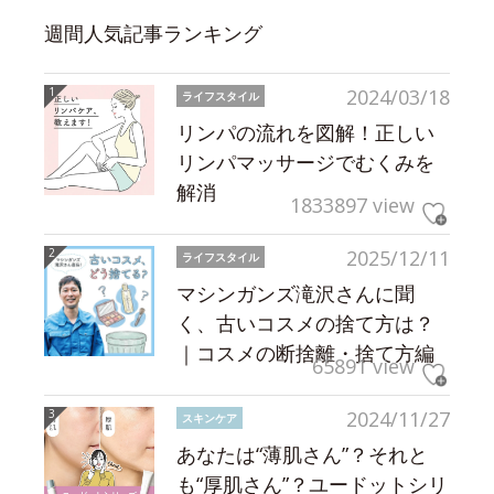
週間人気記事ランキング
2024/03/18
ライフスタイル
リンパの流れを図解！正しい
リンパマッサージでむくみを
解消
1833897 view
2025/12/11
ライフスタイル
マシンガンズ滝沢さんに聞
く、古いコスメの捨て方は？
｜コスメの断捨離・捨て方編
65891 view
2024/11/27
スキンケア
あなたは“薄肌さん”？それと
も“厚肌さん”？ユードットシリ