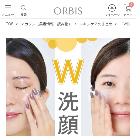
0
メニュー
検索
マイページ
カート
TOP
マガジン（美容情報・読み物）
スキンケアのまとめ
「W洗顔