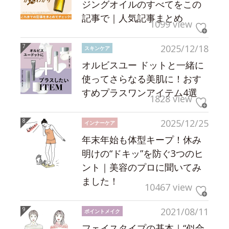
ジングオイルのすべてをこの
記事で｜人気記事まとめ
1099 view
2025/12/18
スキンケア
オルビスユー ドットと一緒に
使ってさらなる美肌に！おす
すめプラスワンアイテム4選
1828 view
2025/12/25
インナーケア
年末年始も体型キープ！休み
明けの“ドキッ”を防ぐ3つのヒ
ント｜美容のプロに聞いてみ
ました！
10467 view
2021/08/11
ポイントメイク
フェイスタイプの基本｜“似合